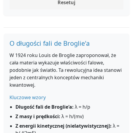
Resetuj
O długości fali de Broglie'a
W 1924 roku Louis de Broglie zaproponował, że
cała materia wykazuje właściwości falowe,
podobnie jak światło. Ta rewolucyjna idea stanowi
jeden z centralnych konceptów mechaniki
kwantowej.
Kluczowe wzory
Długość fali de Broglie'a:
λ = h/p
Z masy i prędkości:
λ = h/(mv)
Z energii kinetycznej (nielatywistycznej):
λ =