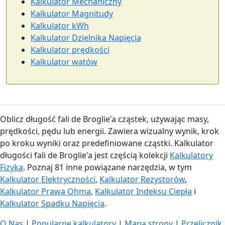
Kalkulator Mechaniczny
Kalkulator Magnitudy
Kalkulator kWh
Kalkulator Dzielnika Napięcia
Kalkulator prędkości
Kalkulator watów
Oblicz długość fali de Broglie'a cząstek, używając masy,
prędkości, pędu lub energii. Zawiera wizualny wynik, krok
po kroku wyniki oraz predefiniowane cząstki. Kalkulator
długości fali de Broglie'a jest częścią kolekcji
Kalkulatory
Fizyka
. Poznaj 81 inne powiązane narzędzia, w tym
Kalkulator Elektryczności
,
Kalkulator Rezystorów
,
Kalkulator Prawa Ohma
,
Kalkulator Indeksu Ciepła
i
Kalkulator Spadku Napięcia
.
O Nas
|
Popularne kalkulatory
|
Mapa strony
|
Przelicznik