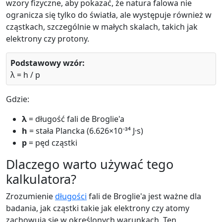
wzory fizyczne, aby pokazać, że natura falowa nie
ogranicza się tylko do światła, ale występuje również w
cząstkach, szczególnie w małych skalach, takich jak
elektrony czy protony.
Podstawowy wzór:
λ = h / p
Gdzie:
λ
= długość fali de Broglie'a
h
= stała Plancka (6.626×10⁻³⁴ J·s)
p
= pęd cząstki
Dlaczego warto używać tego
kalkulatora?
Zrozumienie
długości
fali de Broglie'a jest ważne dla
badania, jak cząstki takie jak elektrony czy atomy
zachowują się w określonych warunkach. Ten