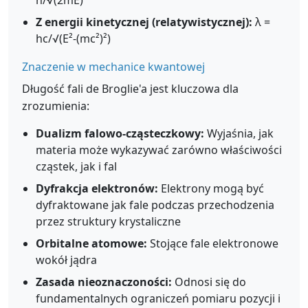
h/√(2mE)
Z energii kinetycznej (relatywistycznej):
λ =
hc/√(E²-(mc²)²)
Znaczenie w mechanice kwantowej
Długość fali de Broglie'a jest kluczowa dla
zrozumienia:
Dualizm falowo-cząsteczkowy:
Wyjaśnia, jak
materia może wykazywać zarówno właściwości
cząstek, jak i fal
Dyfrakcja elektronów:
Elektrony mogą być
dyfraktowane jak fale podczas przechodzenia
przez struktury krystaliczne
Orbitalne atomowe:
Stojące fale elektronowe
wokół jądra
Zasada nieoznaczoności:
Odnosi się do
fundamentalnych ograniczeń pomiaru pozycji i