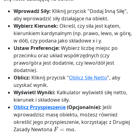
Wprowadź Siły:
Kliknij przycisk "Dodaj Inną Siłę",
aby wprowadzić siły działające na obiekt.
Wybierz Kierunek:
Określ, czy siła jest kątem,
kierunkiem kardynalnym (np. prawo, lewo, w górę,
w dół), czy podana jako składowe x i y.
Ustaw Preferencje:
Wybierz liczbę miejsc po
przecinku oraz układ współrzędnych (czy
prawo/góra jest dodatnie, czy lewo/dół jest
dodatnie).
Oblicz:
Kliknij przycisk "
Oblicz Siłę Netto
", aby
uzyskać wynik.
Wyświetl Wyniki:
Kalkulator wyświetli siłę netto,
kierunek i składowe siły.
Oblicz Przyspieszenie
(Opcjonalnie):
Jeśli
wprowadzisz masę obiektu, możesz również
określić jego przyspieszenie, korzystając z Drugiej
F
=
m
a
Zasady Newtona
.