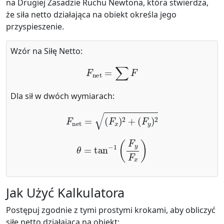
na Drugiej Zasadzie Ruchu Newtona, która stwierdza,
że siła netto działająca na obiekt określa jego
przyspieszenie.
Wzór na Siłę Netto:
F
net
=
∑
F
Dla sił w dwóch wymiarach:
F
net
=
(
F
x
)
2
+
(
F
y
)
2
θ
=
tan
−
1
(
F
y
F
x
)
Jak Użyć Kalkulatora
Postępuj zgodnie z tymi prostymi krokami, aby obliczyć
siłę netto działającą na obiekt: