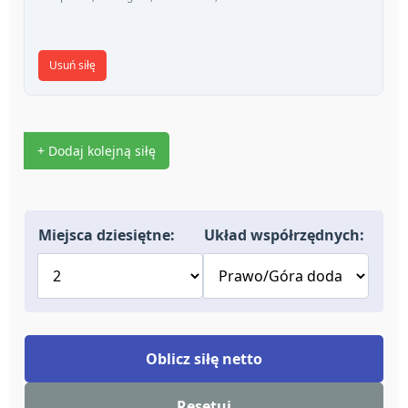
Usuń siłę
+ Dodaj kolejną siłę
Miejsca dziesiętne:
Układ współrzędnych:
Oblicz siłę netto
Resetuj