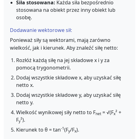
Siła stosowana:
Każda siła bezpośrednio
stosowana na obiekt przez inny obiekt lub
osobę.
Dodawanie wektorowe sił:
Ponieważ siły są wektorami, mają zarówno
wielkość, jak i kierunek. Aby znaleźć siłę netto:
Rozłóż każdą siłę na jej składowe x i y za
pomocą trygonometrii.
Dodaj wszystkie składowe x, aby uzyskać siłę
netto x.
Dodaj wszystkie składowe y, aby uzyskać siłę
netto y.
Wielkość wynikowej siły netto to F
= √(F
² +
net
x
F
²).
y
-1
Kierunek to θ = tan
(F
/F
).
y
x