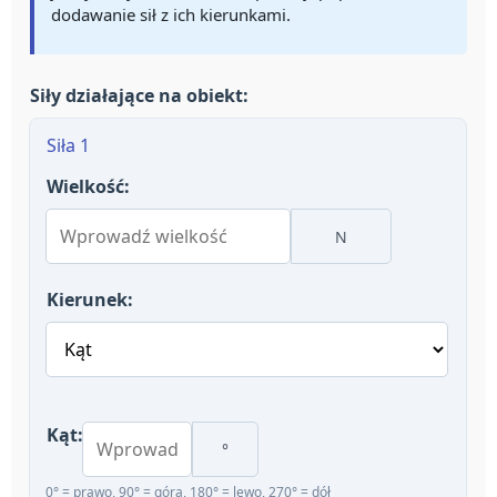
dodawanie sił z ich kierunkami.
Siły działające na obiekt:
Siła 1
Wielkość:
N
Kierunek:
Kąt:
°
0° = prawo, 90° = góra, 180° = lewo, 270° = dół