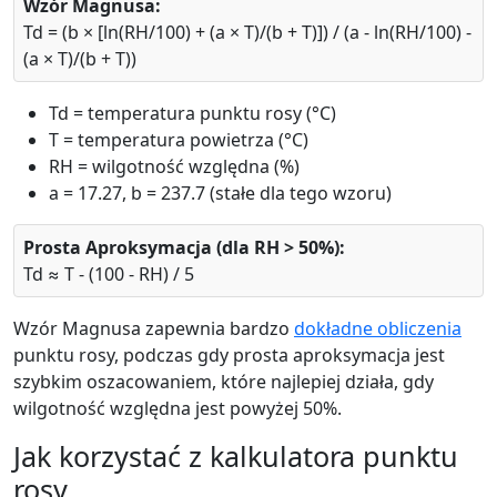
Wzór Magnusa:
Td = (b × [ln(RH/100) + (a × T)/(b + T)]) / (a - ln(RH/100) -
(a × T)/(b + T))
Td = temperatura punktu rosy (°C)
T = temperatura powietrza (°C)
RH = wilgotność względna (%)
a = 17.27, b = 237.7 (stałe dla tego wzoru)
Prosta Aproksymacja (dla RH > 50%):
Td ≈ T - (100 - RH) / 5
Wzór Magnusa zapewnia bardzo
dokładne obliczenia
punktu rosy, podczas gdy prosta aproksymacja jest
szybkim oszacowaniem, które najlepiej działa, gdy
wilgotność względna jest powyżej 50%.
Jak korzystać z kalkulatora punktu
rosy