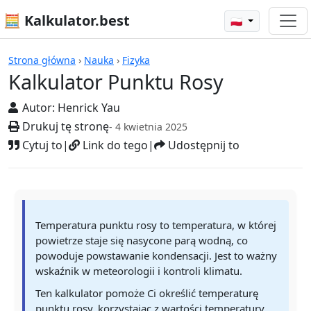
🧮 Kalkulator.best
🇵🇱
Kalkulatory
Strona główna
›
Nauka
›
Fizyka
Kalkulator Punktu Rosy
Autor:
Henrick Yau
Drukuj tę stronę
- 4 kwietnia 2025
Cytuj to
|
Link do tego
|
Udostępnij to
Temperatura punktu rosy to temperatura, w której
powietrze staje się nasycone parą wodną, co
powoduje powstawanie kondensacji. Jest to ważny
wskaźnik w meteorologii i kontroli klimatu.
Ten kalkulator pomoże Ci określić temperaturę
punktu rosy, korzystając z wartości temperatury