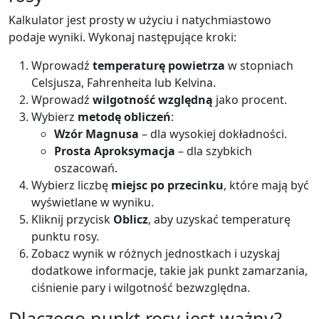
Kalkulator jest prosty w użyciu i natychmiastowo
podaje wyniki. Wykonaj następujące kroki:
Wprowadź
temperaturę powietrza
w stopniach
Celsjusza, Fahrenheita lub Kelvina.
Wprowadź
wilgotność względną
jako procent.
Wybierz
metodę obliczeń
:
Wzór Magnusa
– dla wysokiej dokładności.
Prosta Aproksymacja
– dla szybkich
oszacowań.
Wybierz liczbę
miejsc po przecinku
, które mają być
wyświetlane w wyniku.
Kliknij przycisk
Oblicz
, aby uzyskać temperaturę
punktu rosy.
Zobacz wynik w różnych jednostkach i uzyskaj
dodatkowe informacje, takie jak punkt zamarzania,
ciśnienie pary i wilgotność bezwzględna.
Dlaczego punkt rosy jest ważny?