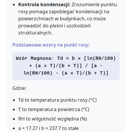
Kontrola kondensacji:
Zrozumienie punktu
rosy pomaga zapobiegać kondensacji na
powierzchniach w budynkach, co może
prowadzić do pleśni i uszkodzeń
strukturalnych.
Podstawowe wzory na punkt rosy:
Wzór Magnusa: Td = b × [ln(RH/100)
+ (a × T)/(b + T)] / [a -
ln(RH/100) - (a × T)/(b + T)]
Gdzie:
Td to temperatura punktu rosy (°C)
T to temperatura powietrza (°C)
RH to wilgotność względna (%)
a = 17.27 i b = 237.7 to stałe