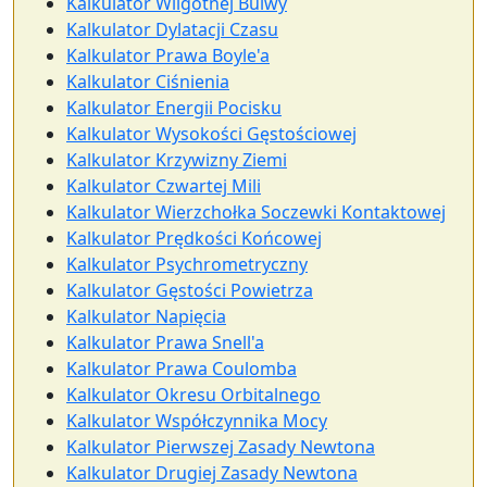
Kalkulator Wilgotnej Bulwy
Kalkulator Dylatacji Czasu
Kalkulator Prawa Boyle'a
Kalkulator Ciśnienia
Kalkulator Energii Pocisku
Kalkulator Wysokości Gęstościowej
Kalkulator Krzywizny Ziemi
Kalkulator Czwartej Mili
Kalkulator Wierzchołka Soczewki Kontaktowej
Kalkulator Prędkości Końcowej
Kalkulator Psychrometryczny
Kalkulator Gęstości Powietrza
Kalkulator Napięcia
Kalkulator Prawa Snell'a
Kalkulator Prawa Coulomba
Kalkulator Okresu Orbitalnego
Kalkulator Współczynnika Mocy
Kalkulator Pierwszej Zasady Newtona
Kalkulator Drugiej Zasady Newtona