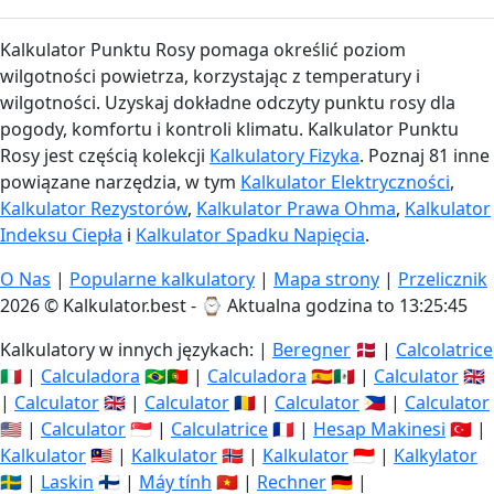
Kalkulator Punktu Rosy pomaga określić poziom
wilgotności powietrza, korzystając z temperatury i
wilgotności. Uzyskaj dokładne odczyty punktu rosy dla
pogody, komfortu i kontroli klimatu. Kalkulator Punktu
Rosy jest częścią kolekcji
Kalkulatory Fizyka
. Poznaj 81 inne
powiązane narzędzia, w tym
Kalkulator Elektryczności
,
Kalkulator Rezystorów
,
Kalkulator Prawa Ohma
,
Kalkulator
Indeksu Ciepła
i
Kalkulator Spadku Napięcia
.
O Nas
|
Popularne kalkulatory
|
Mapa strony
|
Przelicznik
2026 © Kalkulator.best - ⌚
Aktualna godzina to 13:25:46
Kalkulatory w innych językach: |
Beregner
🇩🇰 |
Calcolatrice
🇮🇹 |
Calculadora
🇧🇷🇵🇹 |
Calculadora
🇪🇸🇲🇽 |
Calculator
🇬🇧
|
Calculator
🇬🇧 |
Calculator
🇷🇴 |
Calculator
🇵🇭 |
Calculator
🇺🇸 |
Calculator
🇸🇬 |
Calculatrice
🇫🇷 |
Hesap Makinesi
🇹🇷 |
Kalkulator
🇲🇾 |
Kalkulator
🇳🇴 |
Kalkulator
🇮🇩 |
Kalkylator
🇸🇪 |
Laskin
🇫🇮 |
Máy tính
🇻🇳 |
Rechner
🇩🇪 |