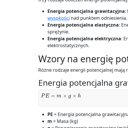
Energia potencjalna grawitacyjna
:
wysokości
nad punktem odniesienia.
Energia potencjalna elastyczna
: En
sprężynie.
Energia potencjalna elektryczna
: 
elektrostatycznych.
Wzory na energię po
Różne rodzaje energii potencjalnej mają 
Energia potencjalna gra
P
E
=
m
×
g
×
h
PE
= Energia potencjalna grawitacyjna 
m
= Masa (kg)