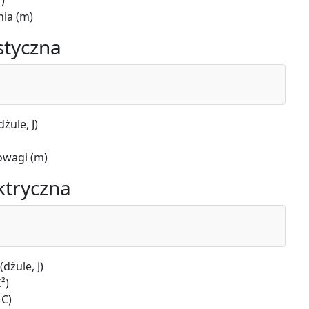
)
ia (m)
styczna
żule, J)
owagi (m)
ktryczna
dżule, J)
²)
 C)