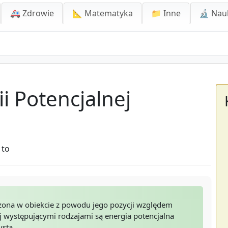
🚑 Zdrowie
📐 Matematyka
📁 Inne
🔬 Nau
i Potencjalnej
 to
dzona w obiekcie z powodu jego pozycji względem
j występującymi rodzajami są energia potencjalna
ysta.