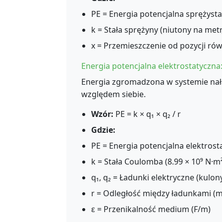
PE = Energia potencjalna sprężysta 
k = Stała sprężyny (niutony na metr
x = Przemieszczenie od pozycji ró
Energia potencjalna elektrostatyczna
Energia zgromadzona w systemie nał
względem siebie.
Wzór:
PE = k × q₁ × q₂ / r
Gdzie:
PE = Energia potencjalna elektrosta
k = Stała Coulomba (8.99 × 10⁹ N·m²
q₁, q₂ = Ładunki elektryczne (kulony
r = Odległość między ładunkami (m
ε = Przenikalność medium (F/m)