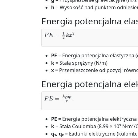
g
= Przyspieszenie grawitacyjne (m/s²
h
= Wysokość nad punktem odniesien
Energia potencjalna ela
P
E
=
1
2
k
x
2
PE
= Energia potencjalna elastyczna (d
k
= Stała sprężyny (N/m)
x
= Przemieszczenie od pozycji równ
Energia potencjalna ele
P
E
=
k
q
1
q
2
r
PE
= Energia potencjalna elektryczna (
k
= Stała Coulomba (8.99 × 10⁹ N·m²/C
q₁, q₂
= Ładunki elektryczne (kulomb,