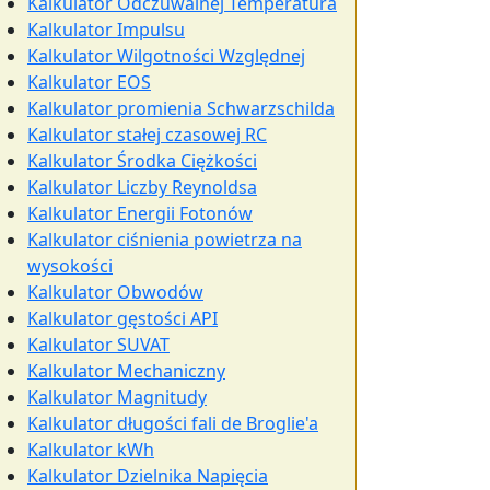
Kalkulator Odczuwalnej Temperatura
Kalkulator Impulsu
Kalkulator Wilgotności Względnej
Kalkulator EOS
Kalkulator promienia Schwarzschilda
Kalkulator stałej czasowej RC
Kalkulator Środka Ciężkości
Kalkulator Liczby Reynoldsa
Kalkulator Energii Fotonów
Kalkulator ciśnienia powietrza na
wysokości
Kalkulator Obwodów
Kalkulator gęstości API
Kalkulator SUVAT
Kalkulator Mechaniczny
Kalkulator Magnitudy
Kalkulator długości fali de Broglie'a
Kalkulator kWh
Kalkulator Dzielnika Napięcia