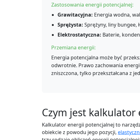
Zastosowania energii potencjalnej:
Grawitacyjna:
Energia wodna, waha
Sprężysta:
Sprężyny, liny bungee, łu
Elektrostatyczna:
Baterie, konden
Przemiana energii:
Energia potencjalna może być przeksz
odwrotnie. Prawo zachowania energii
zniszczona, tylko przekształcana z je
Czym jest kalkulator 
Kalkulator energii potencjalnej to narzę
obiekcie z powodu jego pozycji,
elastyczn
trzy rodzaje obliczeń energii potencjalnej