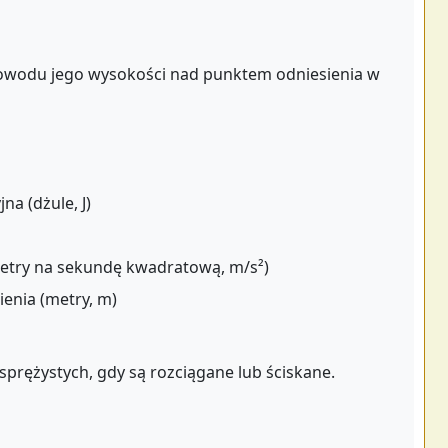
owodu jego wysokości nad punktem odniesienia w
na (dżule, J)
metry na sekundę kwadratową, m/s²)
enia (metry, m)
prężystych, gdy są rozciągane lub ściskane.