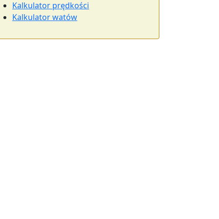
Kalkulator prędkości
Kalkulator watów