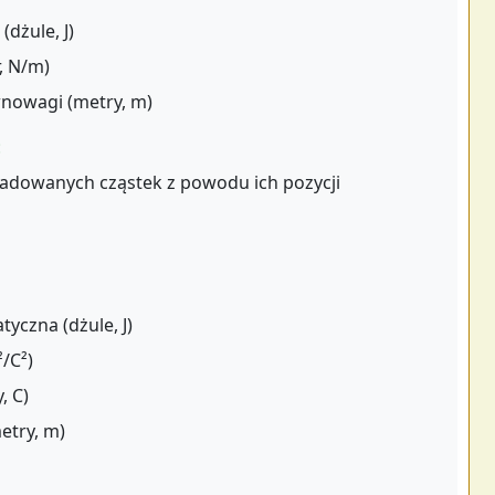
(dżule, J)
, N/m)
wnowagi (metry, m)
:
adowanych cząstek z powodu ich pozycji
tyczna (dżule, J)
/C²)
, C)
etry, m)