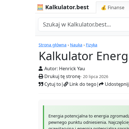
🧮 Kalkulator.best
💰 Finanse
Kalkulatory
Strona główna
›
Nauka
›
Fizyka
Kalkulator Energi
Autor:
Henrick Yau
Drukuj tę stronę
- 20 lipca 2026
Cytuj to
|
Link do tego
|
Udostępnij
Energia potencjalna to energia zgroma
pewnego punktu odniesienia. Najczęście
grawitacyjna i energia potencjalna spręż