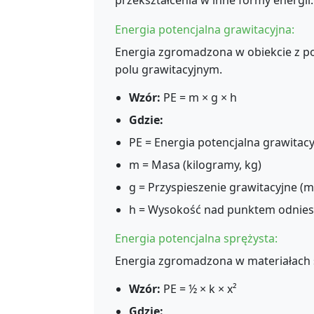
przekształcenia w inne formy energii.
Energia potencjalna grawitacyjna:
Energia zgromadzona w obiekcie z p
polu grawitacyjnym.
Wzór:
PE = m × g × h
Gdzie:
PE = Energia potencjalna grawitacyj
m = Masa (kilogramy, kg)
g = Przyspieszenie grawitacyjne (
h = Wysokość nad punktem odniesi
Energia potencjalna sprężysta:
Energia zgromadzona w materiałach s
Wzór:
PE = ½ × k × x²
Gdzie: