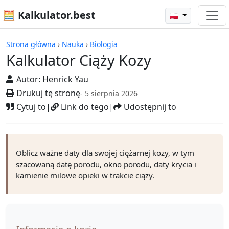
🧮 Kalkulator.best
🇵🇱
Kalkulatory
Strona główna
›
Nauka
›
Biologia
Kalkulator Ciąży Kozy
Autor:
Henrick Yau
Drukuj tę stronę
- 5 sierpnia 2026
Cytuj to
|
Link do tego
|
Udostępnij to
Oblicz ważne daty dla swojej ciężarnej kozy, w tym
szacowaną datę porodu, okno porodu, daty krycia i
kamienie milowe opieki w trakcie ciąży.