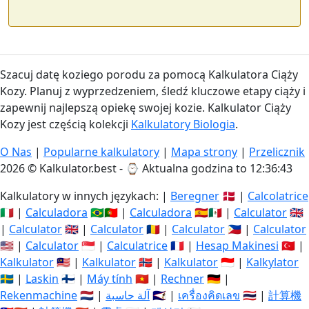
Szacuj datę koziego porodu za pomocą Kalkulatora Ciąży
Kozy. Planuj z wyprzedzeniem, śledź kluczowe etapy ciąży i
zapewnij najlepszą opiekę swojej kozie. Kalkulator Ciąży
Kozy jest częścią kolekcji
Kalkulatory Biologia
.
O Nas
|
Popularne kalkulatory
|
Mapa strony
|
Przelicznik
2026 © Kalkulator.best - ⌚
Aktualna godzina to 12:36:43
Kalkulatory w innych językach: |
Beregner
🇩🇰 |
Calcolatrice
🇮🇹 |
Calculadora
🇧🇷🇵🇹 |
Calculadora
🇪🇸🇲🇽 |
Calculator
🇬🇧
|
Calculator
🇬🇧 |
Calculator
🇷🇴 |
Calculator
🇵🇭 |
Calculator
🇺🇸 |
Calculator
🇸🇬 |
Calculatrice
🇫🇷 |
Hesap Makinesi
🇹🇷 |
Kalkulator
🇲🇾 |
Kalkulator
🇳🇴 |
Kalkulator
🇮🇩 |
Kalkylator
🇸🇪 |
Laskin
🇫🇮 |
Máy tính
🇻🇳 |
Rechner
🇩🇪 |
Rekenmachine
🇳🇱 |
آلة حاسبة
🇸🇦 |
เครื่องคิดเลข
🇹🇭 |
計算機