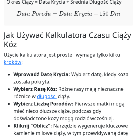
Okres Ciąży = Data Krycia + Średnia Długość Ciąży
D
a
t
a
P
o
r
o
d
u
=
D
a
t
a
K
r
y
c
i
a
+
150
D
n
i
Jak Używać Kalkulatora Czasu Ciąży
Kóz
Użycie kalkulatora jest proste i wymaga tylko kilku
kroków
:
Wprowadź Datę Krycia:
Wybierz datę, kiedy koza
została pokryta.
Wybierz Rasę Kóz:
Różne rasy mają nieznaczne
różnice w
długości
ciąży.
Wybierz Liczbę Porodów:
Pierwsze matki mogą
mieć nieco dłuższe ciąże, podczas gdy
doświadczone kozy mogą rodzić wcześniej.
Kliknij "Oblicz":
Narzędzie wygeneruje kluczowe
kamienie milowe ciąży, w tym przewidywaną datę