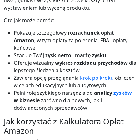
uwzględniasz wszystkie kluczowe koszty przed
wystawieniem lub wyceną produktu.
Oto jak może pomóc:
Pokazuje szczegółowy
rozrachunek opłat
Amazon
, w tym opłaty za polecenia, FBA i opłaty
końcowe
Szacuje Twój
zysk netto
i
marżę zysku
Oferuje wizualny
wykres rozkładu przychodów
dla
lepszego śledzenia kosztów
Zawiera opcję przeglądania
krok po kroku
obliczeń
w celach edukacyjnych lub audytowych
Pełni rolę szybkiego narzędzia do
analizy
zysków
w biznesie
zarówno dla nowych, jak i
doświadczonych sprzedawców
Jak korzystać z Kalkulatora Opłat
Amazon