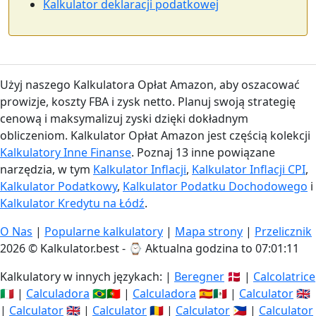
Kalkulator deklaracji podatkowej
Użyj naszego Kalkulatora Opłat Amazon, aby oszacować
prowizje, koszty FBA i zysk netto. Planuj swoją strategię
cenową i maksymalizuj zyski dzięki dokładnym
obliczeniom. Kalkulator Opłat Amazon jest częścią kolekcji
Kalkulatory Inne Finanse
. Poznaj 13 inne powiązane
narzędzia, w tym
Kalkulator Inflacji
,
Kalkulator Inflacji CPI
,
Kalkulator Podatkowy
,
Kalkulator Podatku Dochodowego
i
Kalkulator Kredytu na Łódź
.
O Nas
|
Popularne kalkulatory
|
Mapa strony
|
Przelicznik
2026 © Kalkulator.best - ⌚
Aktualna godzina to 07:01:12
Kalkulatory w innych językach: |
Beregner
🇩🇰 |
Calcolatrice
🇮🇹 |
Calculadora
🇧🇷🇵🇹 |
Calculadora
🇪🇸🇲🇽 |
Calculator
🇬🇧
|
Calculator
🇬🇧 |
Calculator
🇷🇴 |
Calculator
🇵🇭 |
Calculator