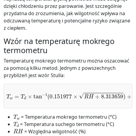
dzięki chłodzeniu przez parowanie. Jest szczególnie
przydatna do zrozumienia, jak wilgotność wpływa na
odczuwaną temperaturę i potencjalne ryzyko związane
z ciepłem.
Wzór na temperaturę mokrego
termometru
Temperaturę mokrego termometru można oszacować
za pomocą kilku metod. Jednym z powszechnych
przybliżeń jest wzór Stulla:
T
−
w
tan
=
T
−
d
1
×
(
tan
R
H
−
−
1.676331
1
(
0.151977
−
4.686035
)
+
0.00391838
×
R
H
+
8.313659
×
(
R
)
H
+
)
tan
3
/
2
−
×
1
ta
(
T
w
= Temperatura mokrego termometru (°C)
T
d
= Temperatura suchego termometru (°C)
R
H
= Względna wilgotność (%)