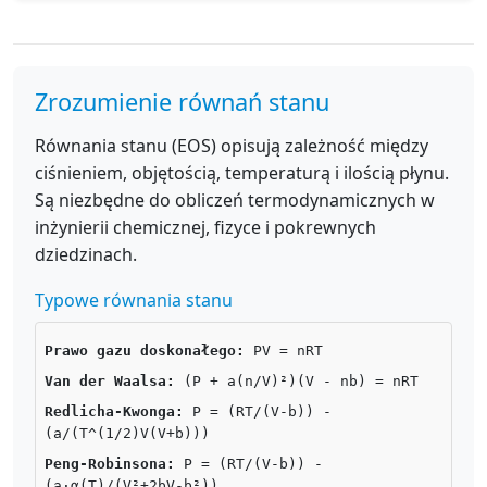
Zrozumienie równań stanu
Równania stanu (EOS) opisują zależność między
ciśnieniem, objętością, temperaturą i ilością płynu.
Są niezbędne do obliczeń termodynamicznych w
inżynierii chemicznej, fizyce i pokrewnych
dziedzinach.
Typowe równania stanu
Prawo gazu doskonałego:
PV = nRT
Van der Waalsa:
(P + a(n/V)²)(V - nb) = nRT
Redlicha-Kwonga:
P = (RT/(V-b)) -
(a/(T^(1/2)V(V+b)))
Peng-Robinsona:
P = (RT/(V-b)) -
(a·α(T)/(V²+2bV-b²))