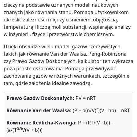
cieczy na podstawie uznanych modeli naukowych,
znanych jako równania stanu. Pomaga użytkownikom
określić zależności między ciśnieniem, objętością,
temperaturą i liczbą moli substancji, wspierając analizy
w inżynierii, fizyce i przetwórstwie chemicznym.
Dzięki obsłudze wielu modeli gazów rzeczywistych,
takich jak równanie Van der Waalsa, Peng-Robinsona
czy Prawo Gazów Doskonałych, kalkulator ten wykracza
poza proste oszacowania. Pomaga przewidywać
zachowanie gazów w różnych warunkach, szczególnie
tam, gdzie założenia idealne zawodzą.
Prawo Gazów Doskonałych:
PV = nRT
Równanie Van der Waalsa:
(P + a(n/V)²)(V - nb) = nRT
Równanie Redlicha-Kwonga:
P = (RT/(V - b)) -
0.5
(a/(T
V(V + b)))