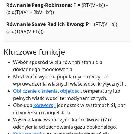
Równanie Peng-Robinsona:
P = (RT/(V - b)) -
(a·α(T)/(V² + 2bV - b²))
Równanie Soave-Redlich-Kwong:
P = (RT/(V - b)) -
(a·α(T)/(V(V + b)))
Kluczowe funkcje
Wybór spośród wielu równań stanu dla
dokładnego modelowania.
Możliwość wyboru popularnych cieczy lub
wprowadzenia własnych właściwości krytycznych.
Obliczanie ciśnienia
,
objętości
, temperatury lub
pełnych właściwości termodynamicznych.
Obsługa
konwersji
jednostek w systemach SI, bar,
inżynierskim i angielskim.
Wyświetlanie współczynnika ściśliwości (Z) i
odchylenia od zachowania gazu doskonałego.