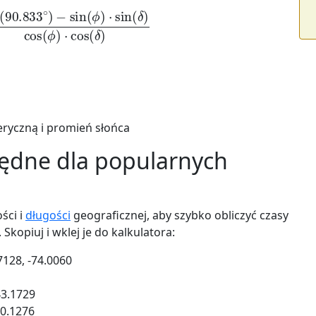
3
∘
)
−
sin
(
ϕ
)
⋅
sin
(
δ
)
cos
(
ϕ
)
⋅
cos
(
δ
)
eryczną i promień słońca
ędne dla popularnych
ści i
długości
geograficznej, aby szybko obliczyć czasy
Skopiuj i wklej je do kalkulatora:
7128, -74.0060
43.1729
-0.1276