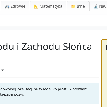
🚑 Zdrowie
📐 Matematyka
📁 Inne
🔬 Nau
odu i Zachodu Słońca
 to
 dowolnej lokalizacji na świecie. Po prostu wprowadź
bieżącej pozycji.