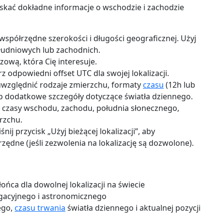
yskać dokładne informacje o wschodzie i zachodzie
współrzędne szerokości i długości geograficznej. Użyj
łudniowych lub zachodnich.
ową, która Cię interesuje.
z odpowiedni offset UTC dla swojej lokalizacji.
względnić rodzaje zmierzchu, formaty
czasu
(12h lub
ub dodatkowe szczegóły dotyczące światła dziennego.
 czasy wschodu, zachodu, południa słonecznego,
rzchu.
śnij przycisk „Użyj bieżącej lokalizacji”, aby
ędne (jeśli zezwolenia na lokalizację są dozwolone).
ńca dla dowolnej lokalizacji na świecie
igacyjnego i astronomicznego
ego,
czasu trwania
światła dziennego i aktualnej pozycji