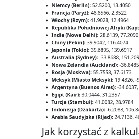
Niemcy (Berlin):
52.5200, 13.4050
Francja (Paryż):
48.8566, 2.3522
Włochy (Rzym):
41.9028, 12.4964
Republika Południowej Afryki (Kaps
Indie (Nowe Delhi):
28.6139, 77.2090
Chiny (Pekin):
39.9042, 116.4074
Japonia (Tokio):
35.6895, 139.6917
Australia (Sydney):
-33.8688, 151.20
Nowa Zelandia (Auckland):
-36.8485
Rosja (Moskwa):
55.7558, 37.6173
Meksyk (Miasto Meksyk):
19.4326, -
Argentyna (Buenos Aires):
-34.6037,
Egipt (Kair):
30.0444, 31.2357
Turcja (Stambuł):
41.0082, 28.9784
Indonezja (Dżakarta):
-6.2088, 106.
Arabia Saudyjska (Rijad):
24.7136, 4
Jak korzystać z kalku