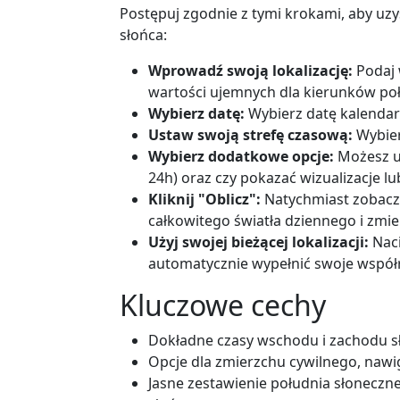
Postępuj zgodnie z tymi krokami, aby uz
słońca:
Wprowadź swoją lokalizację:
Podaj 
wartości ujemnych dla kierunków po
Wybierz datę:
Wybierz datę kalendarz
Ustaw swoją strefę czasową:
Wybier
Wybierz dodatkowe opcje:
Możesz u
24h) oraz czy pokazać wizualizacje l
Kliknij "Oblicz":
Natychmiast zobacz
całkowitego światła dziennego i zmie
Użyj swojej bieżącej lokalizacji:
Naci
automatycznie wypełnić swoje współrz
Kluczowe cechy
Dokładne czasy wschodu i zachodu sło
Opcje dla zmierzchu cywilnego, naw
Jasne zestawienie południa słoneczn