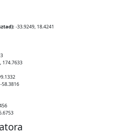
ztad):
-33.9249, 18.4241
93
, 174.7633
99.1332
 -58.3816
8456
6.6753
latora