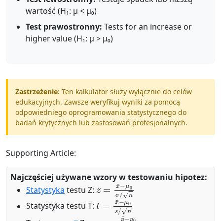
wartość (H₁: μ < μ₀)
Test prawostronny:
Tests for an increase or
higher value (H₁: μ > μ₀)
Zastrzeżenie:
Ten kalkulator służy wyłącznie do celów
edukacyjnych. Zawsze weryfikuj wyniki za pomocą
odpowiedniego oprogramowania statystycznego do
badań krytycznych lub zastosowań profesjonalnych.
Supporting Article:
Najczęściej używane wzory w testowaniu hipotez:
z
=
x
¯
−
μ
0
σ
/
n
Statystyka
testu Z:
t
=
x
¯
−
μ
0
s
/
n
Statystyka testu T:
z
=
p
^
−
p
0
p
0
(
1
−
p
0
)
/
n