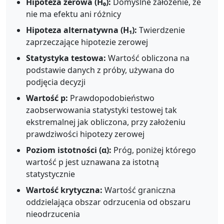
Hipoteza zerowa (H₀):
Domyślne założenie, że
nie ma efektu ani różnicy
Hipoteza alternatywna (H₁):
Twierdzenie
zaprzeczające hipotezie zerowej
Statystyka testowa:
Wartość obliczona na
podstawie danych z próby, używana do
podjęcia decyzji
Wartość p:
Prawdopodobieństwo
zaobserwowania statystyki testowej tak
ekstremalnej jak obliczona, przy założeniu
prawdziwości hipotezy zerowej
Poziom istotności (α):
Próg, poniżej którego
wartość p jest uznawana za istotną
statystycznie
Wartość krytyczna:
Wartość graniczna
oddzielająca obszar odrzucenia od obszaru
nieodrzucenia