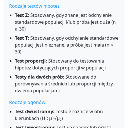
Rodzaje testów hipotez
Test Z:
Stosowany, gdy znane jest odchylenie
standardowe populacji i/lub próba jest duża (n
≥ 30)
Test T:
Stosowany, gdy odchylenie standardowe
populacji jest nieznane, a próba jest mała (n <
30)
Test proporcji:
Stosowany do testowania
hipotez dotyczących proporcji w populacji
Testy dla dwóch prób:
Stosowane do
porównywania średnich lub proporcji między
dwiema populacjami
Rodzaje ogonów
Test dwustronny:
Testuje różnice w obu
kierunkach (H₁: μ ≠ μ₀)
Test lewostronny:
Testuje spadek lub niższą