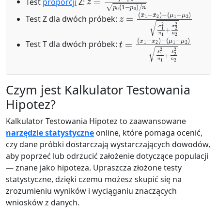
Test
proporcji
Z:
z
(
μ
=
1
(
x
−
¯
μ
1
2
−
)
x
σ
¯
1
2
2
)
n
−
1
+
σ
2
2
n
2
Test Z dla dwóch próbek:
t
(
μ
=
(
1
x
−
¯
μ
1
2
−
)
x
s
¯
1
2
2
)
n
−
1
+
s
2
2
n
2
Test T dla dwóch próbek:
Czym jest Kalkulator Testowania
Hipotez?
Kalkulator Testowania Hipotez to zaawansowane
narzędzie statystyczne
online, które pomaga ocenić,
czy dane próbki dostarczają wystarczających dowodów,
aby poprzeć lub odrzucić założenie dotyczące populacji
— znane jako hipoteza. Upraszcza złożone testy
statystyczne, dzięki czemu możesz skupić się na
zrozumieniu wyników i wyciąganiu znaczących
wniosków z danych.