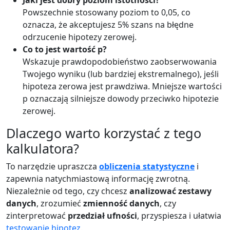
Jaki jest dobry poziom istotności?
Powszechnie stosowany poziom to 0,05, co
oznacza, że akceptujesz 5% szans na błędne
odrzucenie hipotezy zerowej.
Co to jest wartość p?
Wskazuje prawdopodobieństwo zaobserwowania
Twojego wyniku (lub bardziej ekstremalnego), jeśli
hipoteza zerowa jest prawdziwa. Mniejsze wartości
p oznaczają silniejsze dowody przeciwko hipotezie
zerowej.
Dlaczego warto korzystać z tego
kalkulatora?
To narzędzie upraszcza
obliczenia statystyczne
i
zapewnia natychmiastową informację zwrotną.
Niezależnie od tego, czy chcesz
analizować zestawy
danych
, zrozumieć
zmienność danych
, czy
zinterpretować
przedział ufności
, przyspiesza i ułatwia
testowanie hipotez
.