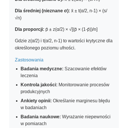
Dla średniej (nieznane σ):
x̄ ± t(α/2, n-1) × (s/
√n)
Dla proporcji:
p̂ ± z(α/2) × √[(p̂ × (1-p̂))/n]
Gdzie z(α/2) i t(α/2, n-1) to wartości krytyczne dla
określonego poziomu ufności.
Zastosowania
Badania medyczne:
Szacowanie efektów
leczenia
Kontrola jakości:
Monitorowanie procesów
produkcyjnych
Ankiety opinii:
Określanie marginesu błędu
w badaniach
Badania naukowe:
Wyrażanie niepewności
w pomiarach