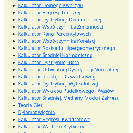
Kalkulator Dolnego Kwartyłu
Kalkulator Regresji Liniowej
Kalkulator Dystrybucji Dwumianowej
Kalkulator Współczynnika Zmienności
Kalkulator Rang Percentylowych
Kalkulator Współczynnika Korelacji
Kalkulator Rozkładu Hipergeometrycznego
Kalkulator Średniej Harmonicznej
Kalkulator Dystrybucji Beta
Kalkulator Odwrotnej Dystrybucji Normalnej
Kalkulator Rozstępu Czwartkowego
Kalkulator Dystrybucji Wykładniczej
Kalkulator Wykresu Pudełkowego i Wąsów
Kalkulator Średniej, Mediany, Modu i Zakresu
Teoria Gier
Dylemat więźnia
Kalkulator Regresji Kwadratowej
Kalkulator Wartości Krytycznej