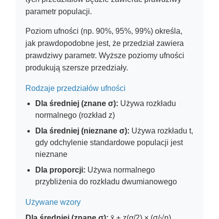
parametr populacji.
Poziom ufności (np. 90%, 95%, 99%) określa,
jak prawdopodobne jest, że przedział zawiera
prawdziwy parametr. Wyższe poziomy ufności
produkują szersze przedziały.
Rodzaje przedziałów ufności
Dla średniej (znane σ):
Używa rozkładu
normalnego (rozkład z)
Dla średniej (nieznane σ):
Używa rozkładu t,
gdy odchylenie standardowe populacji jest
nieznane
Dla proporcji:
Używa normalnego
przybliżenia do rozkładu dwumianowego
Używane wzory
Dla średniej (znane σ):
x̄ ± z(α/2) × (σ/√n)