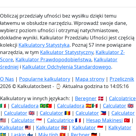
Obliczaj przedziały ufności bez wysiłku dzięki temu
łatwemu w obsłudze narzędziu. Wprowadź swoje dane,
wybierz poziom ufności i otrzymaj natychmiastowe,
dokładne wyniki. Kalkulator Przedziału Ufności jest częścią
kolekcji
Kalkulatory Statystyka
. Poznaj 57 inne powiązane
narzędzia, w tym
Kalkulator Statystyczny
,
Kalkulator Z-
Score
,
Kalkulator Prawdopodobieństwa
,
Kalkulator
średniej
i
Kalkulator Odchylenia Standardowego
.
O Nas
|
Popularne kalkulatory
|
Mapa strony
|
Przelicznik
2026 © Kalkulator.best - ⌚
Aktualna godzina to 14:05:17
Kalkulatory w innych językach: |
Beregner
🇩🇰 |
Calcolatrice
🇮🇹 |
Calculadora
🇧🇷🇵🇹 |
Calculadora
🇪🇸🇲🇽 |
Calculator
🇬🇧
|
Calculator
🇬🇧 |
Calculator
🇷🇴 |
Calculator
🇵🇭 |
Calculator
🇺🇸 |
Calculator
🇸🇬 |
Calculatrice
🇫🇷 |
Hesap Makinesi
🇹🇷 |
Kalkulator
🇲🇾 |
Kalkulator
🇳🇴 |
Kalkulator
🇮🇩 |
Kalkylator
🇸🇪 |
Laskin
🇫🇮 |
Máy tính
🇻🇳 |
Rechner
🇩🇪 |