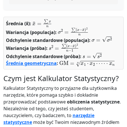
x
¯
=
∑
x
n
Średnia (x̄):
σ
2
=
∑
(
x
−
x
¯
)
2
n
Wariancja (populacja):
σ
=
σ
2
Odchylenie standardowe (populacja):
s
2
=
∑
(
x
−
x
¯
)
2
n
−
1
Wariancja (próba):
s
=
s
2
Odchylenie standardowe (próba):
GM
=
x
1
⋅
x
2
⋅
⋯
⋅
x
n
n
Średnia geometryczna
:
Czym jest Kalkulator Statystyczny?
Kalkulator Statystyczny to przyjazne dla użytkownika
narzędzie, które pomaga szybko i dokładnie
przeprowadzać podstawowe
obliczenia statystyczne
.
Niezależnie od tego, czy jesteś studentem,
nauczycielem, czy badaczem, to
narzędzie
statystyczne
może być Twoim niezawodnym źródłem