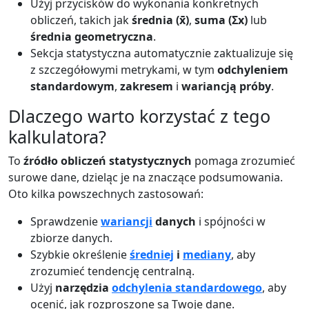
Użyj przycisków do wykonania konkretnych
obliczeń, takich jak
średnia (x̄)
,
suma (Σx)
lub
średnia geometryczna
.
Sekcja statystyczna automatycznie zaktualizuje się
z szczegółowymi metrykami, w tym
odchyleniem
standardowym
,
zakresem
i
wariancją próby
.
Dlaczego warto korzystać z tego
kalkulatora?
To
źródło obliczeń statystycznych
pomaga zrozumieć
surowe dane, dzieląc je na znaczące podsumowania.
Oto kilka powszechnych zastosowań:
Sprawdzenie
wariancji
danych
i spójności w
zbiorze danych.
Szybkie określenie
średniej
i
mediany
, aby
zrozumieć tendencję centralną.
Użyj
narzędzia
odchylenia standardowego
, aby
ocenić, jak rozproszone są Twoje dane.