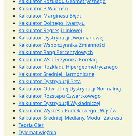
Kalkulator Rozkładu Geometrycznego
Kalkulator P-Wartości
Kalkulator Marginesu Błędu
Kalkulator Dolnego Kwartyłu
Kalkulator Regresji Liniowej
Kalkulator Dystrybucji Dwumianowej
Kalkulator Współczynnika Zmienności
Kalkulator Rang Percentylowych
Kalkulator Współczynnika Korelacji
Kalkulator Rozkładu Hipergeometrycznego
Kalkulator Średniej Harmonicznej
Kalkulator Dystrybucji Beta
Kalkulator Odwrotnej Dystrybucji Normalnej
Kalkulator Rozstępu Czwartkowego
Kalkulator Dystrybucji Wykładniczej
Kalkulator Wykresu Pudełkowego i Wąsów
Kalkulator Średniej, Mediany, Modu i Zakresu
Teoria Gier
Dylemat więźnia