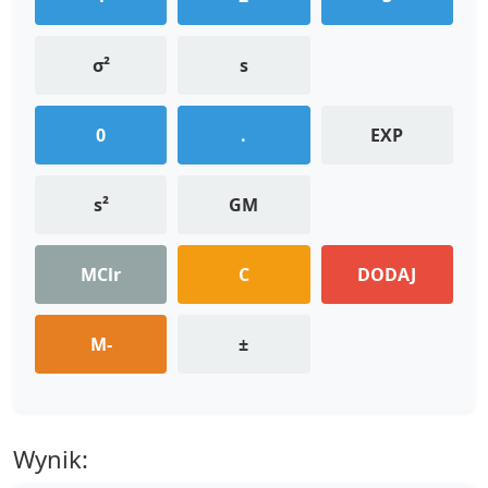
σ²
s
0
.
EXP
s²
GM
MClr
C
DODAJ
M-
±
Wynik: