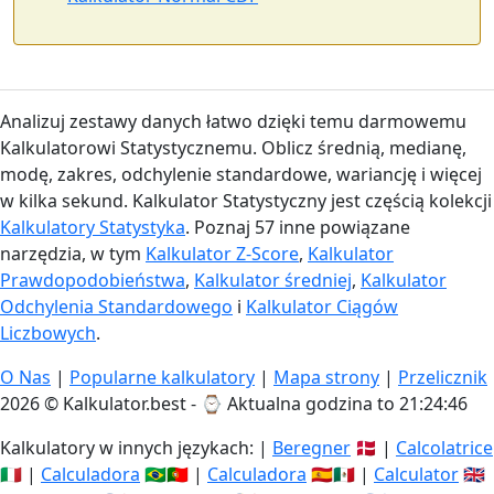
Analizuj zestawy danych łatwo dzięki temu darmowemu
Kalkulatorowi Statystycznemu. Oblicz średnią, medianę,
modę, zakres, odchylenie standardowe, wariancję i więcej
w kilka sekund. Kalkulator Statystyczny jest częścią kolekcji
Kalkulatory Statystyka
. Poznaj 57 inne powiązane
narzędzia, w tym
Kalkulator Z-Score
,
Kalkulator
Prawdopodobieństwa
,
Kalkulator średniej
,
Kalkulator
Odchylenia Standardowego
i
Kalkulator Ciągów
Liczbowych
.
O Nas
|
Popularne kalkulatory
|
Mapa strony
|
Przelicznik
2026 © Kalkulator.best - ⌚
Aktualna godzina to 21:24:47
Kalkulatory w innych językach: |
Beregner
🇩🇰 |
Calcolatrice
🇮🇹 |
Calculadora
🇧🇷🇵🇹 |
Calculadora
🇪🇸🇲🇽 |
Calculator
🇬🇧