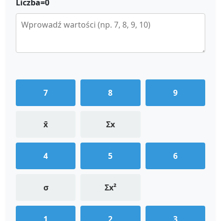
Liczba=
0
7
8
9
x̄
Σx
4
5
6
σ
Σx²
1
2
3