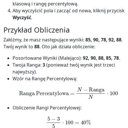
klasową i rangę percentylową.
Aby wyczyścić pola i zacząć od nowa, kliknij przycisk
Wyczyść
.
Przykład Obliczenia
Załóżmy, że masz następujące wyniki:
85, 90, 78, 92, 88
.
Twój wynik to
88
. Oto jak działa obliczenie:
Posortowane Wyniki (Malejąco):
92, 90, 88, 85, 78
.
Twoja Ranga:
3
(ponieważ twój wynik jest trzeci
najwyższy).
Wzór na Rangę Percentylową:
Ranga Percentylowa
=
N
−
Ranga
N
⋅
100
Obliczenie Rangi Percentylowej:
5
−
3
5
⋅
100
=
40
%