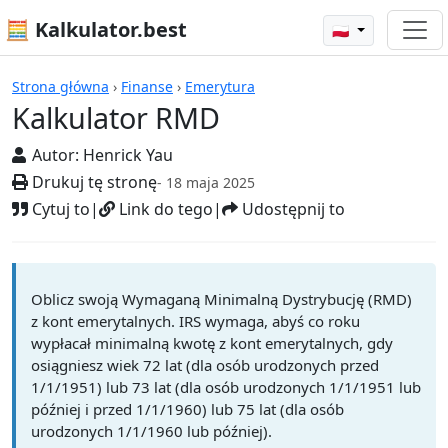
🧮 Kalkulator.best
🇵🇱
Kalkulatory
Strona główna
›
Finanse
›
Emerytura
Kalkulator RMD
Autor:
Henrick Yau
Drukuj tę stronę
- 18 maja 2025
Cytuj to
|
Link do tego
|
Udostępnij to
Oblicz swoją Wymaganą Minimalną Dystrybucję (RMD)
z kont emerytalnych. IRS wymaga, abyś co roku
wypłacał minimalną kwotę z kont emerytalnych, gdy
osiągniesz wiek 72 lat (dla osób urodzonych przed
1/1/1951) lub 73 lat (dla osób urodzonych 1/1/1951 lub
później i przed 1/1/1960) lub 75 lat (dla osób
urodzonych 1/1/1960 lub później).