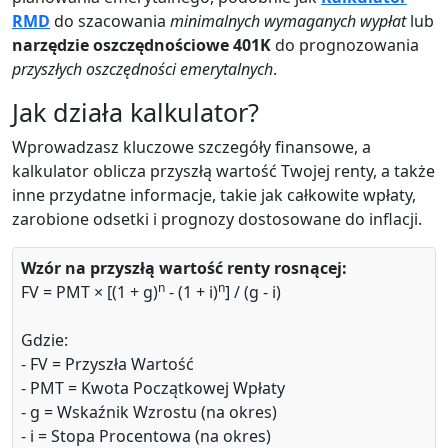
RMD
do szacowania
minimalnych wymaganych wypłat
lub
narzędzie oszczędnościowe 401K
do prognozowania
przyszłych oszczędności emerytalnych
.
Jak działa kalkulator?
Wprowadzasz kluczowe szczegóły finansowe, a
kalkulator oblicza przyszłą wartość Twojej renty, a także
inne przydatne informacje, takie jak całkowite wpłaty,
zarobione odsetki i prognozy dostosowane do inflacji.
Wzór na przyszłą wartość renty rosnącej:
n
n
FV = PMT × [(1 + g)
- (1 + i)
] / (g - i)
Gdzie:
- FV = Przyszła Wartość
- PMT = Kwota Początkowej Wpłaty
- g = Wskaźnik Wzrostu (na okres)
- i = Stopa Procentowa (na okres)