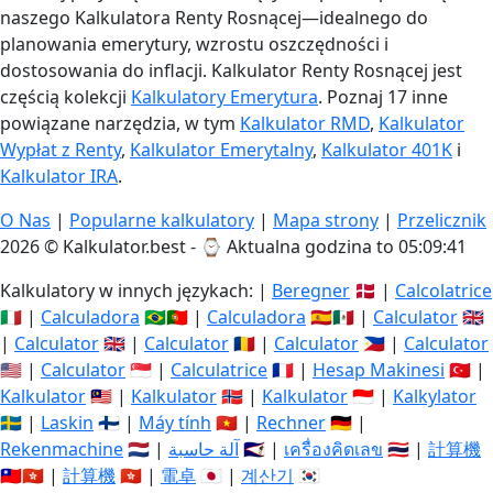
naszego Kalkulatora Renty Rosnącej—idealnego do
planowania emerytury, wzrostu oszczędności i
dostosowania do inflacji. Kalkulator Renty Rosnącej jest
częścią kolekcji
Kalkulatory Emerytura
. Poznaj 17 inne
powiązane narzędzia, w tym
Kalkulator RMD
,
Kalkulator
Wypłat z Renty
,
Kalkulator Emerytalny
,
Kalkulator 401K
i
Kalkulator IRA
.
O Nas
|
Popularne kalkulatory
|
Mapa strony
|
Przelicznik
2026 © Kalkulator.best - ⌚
Aktualna godzina to 05:09:41
Kalkulatory w innych językach: |
Beregner
🇩🇰 |
Calcolatrice
🇮🇹 |
Calculadora
🇧🇷🇵🇹 |
Calculadora
🇪🇸🇲🇽 |
Calculator
🇬🇧
|
Calculator
🇬🇧 |
Calculator
🇷🇴 |
Calculator
🇵🇭 |
Calculator
🇺🇸 |
Calculator
🇸🇬 |
Calculatrice
🇫🇷 |
Hesap Makinesi
🇹🇷 |
Kalkulator
🇲🇾 |
Kalkulator
🇳🇴 |
Kalkulator
🇮🇩 |
Kalkylator
🇸🇪 |
Laskin
🇫🇮 |
Máy tính
🇻🇳 |
Rechner
🇩🇪 |
Rekenmachine
🇳🇱 |
آلة حاسبة
🇸🇦 |
เครื่องคิดเลข
🇹🇭 |
計算機
🇹🇼🇭🇰 |
計算機
🇭🇰 |
電卓
🇯🇵 |
계산기
🇰🇷