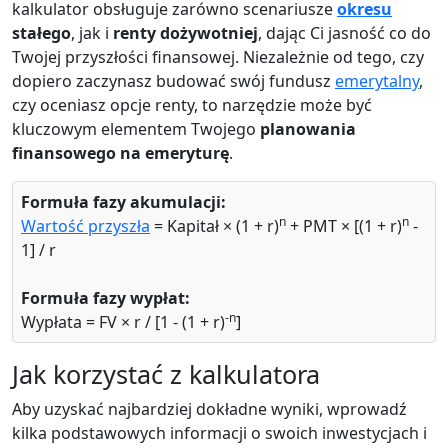
kalkulator obsługuje zarówno scenariusze
okresu
stałego
, jak i
renty dożywotniej
, dając Ci jasność co do
Twojej przyszłości finansowej. Niezależnie od tego, czy
dopiero zaczynasz budować swój fundusz
emerytalny
,
czy oceniasz opcje renty, to narzędzie może być
kluczowym elementem Twojego
planowania
finansowego na emeryturę
.
Formuła fazy akumulacji:
n
n
Wartość przyszła
= Kapitał × (1 + r)
+ PMT × [(1 + r)
-
1] / r
Formuła fazy wypłat:
-n
Wypłata = FV × r / [1 - (1 + r)
]
Jak korzystać z kalkulatora
Aby uzyskać najbardziej dokładne wyniki, wprowadź
kilka podstawowych informacji o swoich inwestycjach i