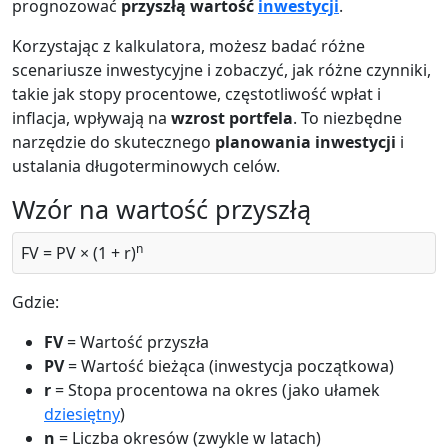
prognozować
przyszłą wartość
inwestycji
.
Korzystając z kalkulatora, możesz badać różne
scenariusze inwestycyjne i zobaczyć, jak różne czynniki,
takie jak stopy procentowe, częstotliwość wpłat i
inflacja, wpływają na
wzrost portfela
. To niezbędne
narzędzie do skutecznego
planowania inwestycji
i
ustalania długoterminowych celów.
Wzór na wartość przyszłą
n
FV = PV × (1 + r)
Gdzie:
FV
= Wartość przyszła
PV
= Wartość bieżąca (inwestycja początkowa)
r
= Stopa procentowa na okres (jako ułamek
dziesiętny
)
n
= Liczba okresów (zwykle w latach)