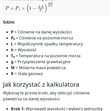
P
=
P
₀
×
(
1
−
L
⋅
h
T
₀
)
g
⋅
M
R
⋅
L
₀
₀
Gdzie:
P
= Ciśnienie na danej wysokości
P₀
= Ciśnienie na poziomie morza
L
= Współczynnik spadku temperatury
h
= Wysokość
T₀
= Temperatura na poziomie morza
g
= Przyspieszenie grawitacyjne
M
= Molarna masa powietrza
R
= Stała gazowa
Jak korzystać z kalkulatora
Wykonaj te proste kroki, aby obliczyć ciśnienie
powietrza na danej wysokości:
Krok 1:
Wprowadź wysokość i wybierz jednostkę