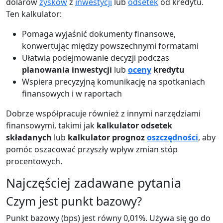
dolarów
zysków
z
inwestycji
lub
odsetek
od kredytu.
Ten kalkulator:
Pomaga wyjaśnić dokumenty finansowe,
konwertując między powszechnymi formatami
Ułatwia podejmowanie decyzji podczas
planowania inwestycji
lub
oceny
kredytu
Wspiera precyzyjną komunikację na spotkaniach
finansowych i w raportach
Dobrze współpracuje również z innymi narzędziami
finansowymi, takimi jak
kalkulator odsetek
składanych
lub
kalkulator prognoz
oszczędności
, aby
pomóc oszacować przyszły wpływ zmian stóp
procentowych.
Najczęściej zadawane pytania
Czym jest punkt bazowy?
Punkt bazowy (bps) jest równy 0,01%. Używa się go do