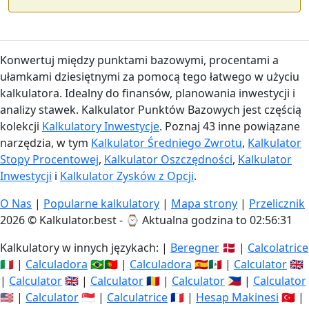
Konwertuj między punktami bazowymi, procentami a
ułamkami dziesiętnymi za pomocą tego łatwego w użyciu
kalkulatora. Idealny do finansów, planowania inwestycji i
analizy stawek. Kalkulator Punktów Bazowych jest częścią
kolekcji
Kalkulatory Inwestycje
. Poznaj 43 inne powiązane
narzędzia, w tym
Kalkulator Średniego Zwrotu
,
Kalkulator
Stopy Procentowej
,
Kalkulator Oszczędności
,
Kalkulator
Inwestycji
i
Kalkulator Zysków z Opcji
.
O Nas
|
Popularne kalkulatory
|
Mapa strony
|
Przelicznik
2026 © Kalkulator.best - ⌚
Aktualna godzina to 02:56:31
Kalkulatory w innych językach: |
Beregner
🇩🇰 |
Calcolatrice
🇮🇹 |
Calculadora
🇧🇷🇵🇹 |
Calculadora
🇪🇸🇲🇽 |
Calculator
🇬🇧
|
Calculator
🇬🇧 |
Calculator
🇷🇴 |
Calculator
🇵🇭 |
Calculator
🇺🇸 |
Calculator
🇸🇬 |
Calculatrice
🇫🇷 |
Hesap Makinesi
🇹🇷 |