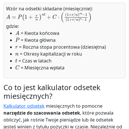
Wzór na odsetki składane (miesięcznie):
A
=
P
(
1
+
r
n
)
n
t
+
C
⋅
(
(
1
+
r
/
n
)
n
t
−
1
(
1
+
r
/
n
)
n
−
1
)
gdzie:
A
= Kwota końcowa
P
= Kwota główna
r
= Roczna stopa procentowa (dziesiętna)
n
= Okresy kapitalizacji w roku
t
= Czas w latach
C
= Miesięczna wpłata
Co to jest kalkulator odsetek
miesięcznych?
Kalkulator odsetek
miesięcznych to pomocne
narzędzie do szacowania odsetek
, które pozwala
obliczyć, jak rośnie Twoje pieniądze lub ile odsetek
jesteś winien z tytułu pożyczki w czasie. Niezależnie od