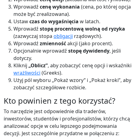
Wprowadź
cenę wykonania
(cena, po której opcja
może być zrealizowana).
Ustaw
czas do wygaśnięcia
w latach.
Wprowadź
stopę procentową wolną od ryzyka
(zazwyczaj stopa
obligacji
rządowych).
Wprowadź
zmienność
akcji (jako procent).
Opcjonalnie wprowadź
stopę dywidendy
, jeśli
dotyczy.
Kliknij
„Oblicz”
, aby zobaczyć cenę opcji i wskaźniki
wrażliwości
(Greeks).
Użyj pól wyboru „Pokaż wzory” i „Pokaż kroki”, aby
zobaczyć szczegółowe rozbicie.
Kto powinien z tego korzystać?
To narzędzie jest odpowiednie dla traderów,
inwestorów, studentów i profesjonalistów, którzy chcą
analizować opcje w celu lepszego podejmowania
decyzji. Jest szczególnie przydatne w połączeniu z: