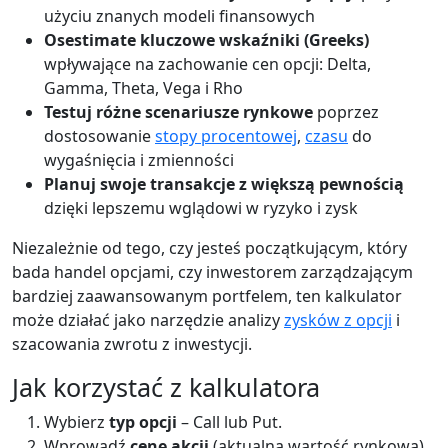
użyciu znanych modeli finansowych
Osestimate kluczowe wskaźniki (Greeks)
wpływające na zachowanie cen opcji: Delta,
Gamma, Theta, Vega i Rho
Testuj różne scenariusze rynkowe
poprzez
dostosowanie
stopy procentowej
,
czasu
do
wygaśnięcia i zmienności
Planuj swoje transakcje z większą pewnością
dzięki lepszemu wglądowi w ryzyko i zysk
Niezależnie od tego, czy jesteś początkującym, który
bada handel opcjami, czy inwestorem zarządzającym
bardziej zaawansowanym portfelem, ten kalkulator
może działać jako narzędzie analizy
zysków z opcji
i
szacowania zwrotu z inwestycji.
Jak korzystać z kalkulatora
Wybierz
typ opcji
– Call lub Put.
Wprowadź
cenę akcji
(aktualna wartość rynkowa).