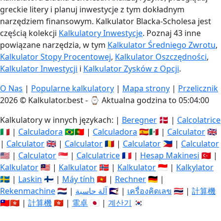
greckie litery i planuj inwestycje z tym dokładnym
narzędziem finansowym. Kalkulator Blacka-Scholesa jest
częścią kolekcji
Kalkulatory Inwestycje
. Poznaj 43 inne
powiązane narzędzia, w tym
Kalkulator Średniego Zwrotu
,
Kalkulator Stopy Procentowej
,
Kalkulator Oszczędności
,
Kalkulator Inwestycji
i
Kalkulator Zysków z Opcji
.
O Nas
|
Popularne kalkulatory
|
Mapa strony
|
Przelicznik
2026 © Kalkulator.best - ⌚
Aktualna godzina to 05:04:01
Kalkulatory w innych językach: |
Beregner
🇩🇰 |
Calcolatrice
🇮🇹 |
Calculadora
🇧🇷🇵🇹 |
Calculadora
🇪🇸🇲🇽 |
Calculator
🇬🇧
|
Calculator
🇬🇧 |
Calculator
🇷🇴 |
Calculator
🇵🇭 |
Calculator
🇺🇸 |
Calculator
🇸🇬 |
Calculatrice
🇫🇷 |
Hesap Makinesi
🇹🇷 |
Kalkulator
🇲🇾 |
Kalkulator
🇳🇴 |
Kalkulator
🇮🇩 |
Kalkylator
🇸🇪 |
Laskin
🇫🇮 |
Máy tính
🇻🇳 |
Rechner
🇩🇪 |
Rekenmachine
🇳🇱 |
آلة حاسبة
🇸🇦 |
เครื่องคิดเลข
🇹🇭 |
計算機
🇹🇼🇭🇰 |
計算機
🇭🇰 |
電卓
🇯🇵 |
계산기
🇰🇷