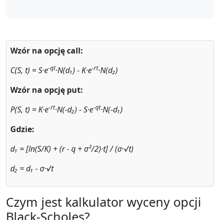
Wzór na opcję call:
-qt
-rt
C(S, t) = S·e
·N(d₁) - K·e
·N(d₂)
Wzór na opcję put:
-rt
-qt
P(S, t) = K·e
·N(-d₂) - S·e
·N(-d₁)
Gdzie:
d₁ = [ln(S/K) + (r - q + σ²/2)·t] / (σ·√t)
d₂ = d₁ - σ·√t
Czym jest kalkulator wyceny opcji
Black-Scholes?