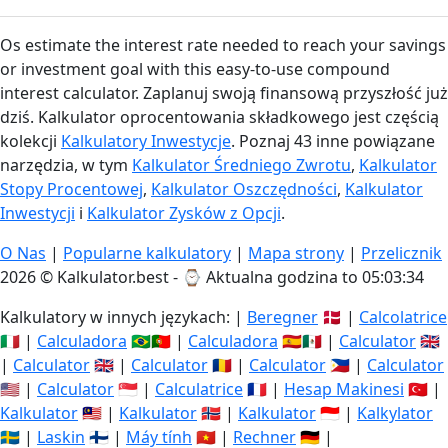
Os estimate the interest rate needed to reach your savings
or investment goal with this easy-to-use compound
interest calculator. Zaplanuj swoją finansową przyszłość już
dziś. Kalkulator oprocentowania składkowego jest częścią
kolekcji
Kalkulatory Inwestycje
. Poznaj 43 inne powiązane
narzędzia, w tym
Kalkulator Średniego Zwrotu
,
Kalkulator
Stopy Procentowej
,
Kalkulator Oszczędności
,
Kalkulator
Inwestycji
i
Kalkulator Zysków z Opcji
.
O Nas
|
Popularne kalkulatory
|
Mapa strony
|
Przelicznik
2026 © Kalkulator.best - ⌚
Aktualna godzina to 05:03:35
Kalkulatory w innych językach: |
Beregner
🇩🇰 |
Calcolatrice
🇮🇹 |
Calculadora
🇧🇷🇵🇹 |
Calculadora
🇪🇸🇲🇽 |
Calculator
🇬🇧
|
Calculator
🇬🇧 |
Calculator
🇷🇴 |
Calculator
🇵🇭 |
Calculator
🇺🇸 |
Calculator
🇸🇬 |
Calculatrice
🇫🇷 |
Hesap Makinesi
🇹🇷 |
Kalkulator
🇲🇾 |
Kalkulator
🇳🇴 |
Kalkulator
🇮🇩 |
Kalkylator
🇸🇪 |
Laskin
🇫🇮 |
Máy tính
🇻🇳 |
Rechner
🇩🇪 |