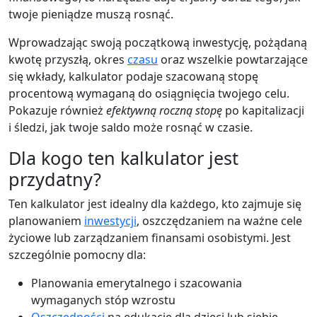
twoje pieniądze muszą rosnąć.
Wprowadzając swoją początkową inwestycję, pożądaną
kwotę przyszłą, okres
czasu
oraz wszelkie powtarzające
się wkłady, kalkulator podaje szacowaną stopę
procentową wymaganą do osiągnięcia twojego celu.
Pokazuje również
efektywną roczną stopę
po kapitalizacji
i śledzi, jak twoje saldo może rosnąć w czasie.
Dla kogo ten kalkulator jest
przydatny?
Ten kalkulator jest idealny dla każdego, kto zajmuje się
planowaniem
inwestycji
, oszczędzaniem na ważne cele
życiowe lub zarządzaniem finansami osobistymi. Jest
szczególnie pomocny dla:
Planowania emerytalnego i szacowania
wymaganych stóp wzrostu
Oszczędności
na edukację dla dzieci lub siebie