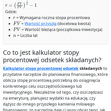
r
=
(
F
V
P
V
)
1
n
−
1
Gdzie:
r
= Wymagana roczna stopa procentowa
F
V
=
Wartość przyszła
(docelowa kwota)
P
V
= Wartość bieżąca (początkowa inwestycja)
n
= Liczba lat
Co to jest kalkulator stopy
procentowej odsetek składanych?
Kalkulator stopy procentowej
odsetek
składanych
to
przydatne narzędzie do planowania finansowego, które
oblicza stopę procentową potrzebną do osiągnięcia
konkretnego celu oszczędnościowego lub
inwestycyjnego. Niezależnie od tego, czy oszczędzasz
na emeryturę, planujesz wydatki na edukację, czy
dążysz do innego przyszłego kamienia milowego
finansowego, to narzędzie daje ci jasny obraz tego, jak