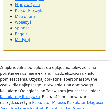
Nigdy w życiu
Kółko i Krzyżyk
Metronom
Wolałbyś
Spinner
Boggle
Medytuj
Znajdź idealną odległość do oglądania telewizora na
podstawie rozmiaru ekranu, rozdzielczości i układu
pomieszczenia. Uzyskaj dokładne, spersonalizowane
wyniki dla najlepszego ustawienia kina domowego.
Kalkulator Odległości od Telewizora jest częścią kolekcji
Kalkulatory Rozrywka
. Poznaj 42 inne powiązane
narzędzia, w tym
Kalkulator Miłości
,
Kalkulator Długości
Życia
,
Kostkowy Rzutnik
,
Kalkulator Dni Śnieżnych
i