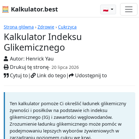
🧮 Kalkulator.best
🇵🇱
Kalkulatory
Strona główna
›
Zdrowie
›
Cukrzyca
Kalkulator Indeksu
Glikemicznego
Autor:
Henrick Yau
Drukuj tę stronę
- 20 lipca 2026
Cytuj to
|
Link do tego
|
Udostępnij to
Ten kalkulator pomoże Ci określić ładunek glikemiczny
żywności i posiłków na podstawie ich indeksu
glikemicznego (IG) i zawartości węglowodanów.
Zrozumienie ładunku glikemicznego może pomóc w
podejmowaniu lepszych wyborów żywieniowych w
zarządzaniu poziomem cukru we krwi.