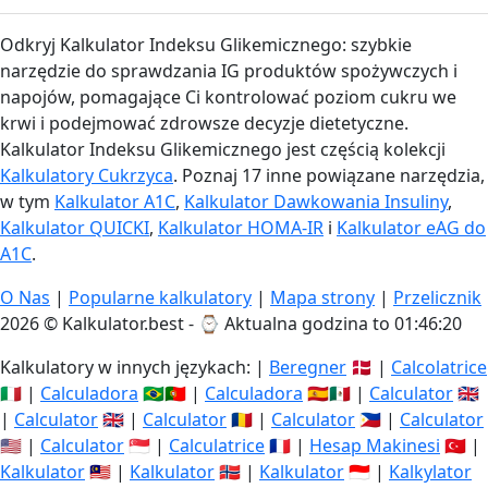
Odkryj Kalkulator Indeksu Glikemicznego: szybkie
narzędzie do sprawdzania IG produktów spożywczych i
napojów, pomagające Ci kontrolować poziom cukru we
krwi i podejmować zdrowsze decyzje dietetyczne.
Kalkulator Indeksu Glikemicznego jest częścią kolekcji
Kalkulatory Cukrzyca
. Poznaj 17 inne powiązane narzędzia,
w tym
Kalkulator A1C
,
Kalkulator Dawkowania Insuliny
,
Kalkulator QUICKI
,
Kalkulator HOMA-IR
i
Kalkulator eAG do
A1C
.
O Nas
|
Popularne kalkulatory
|
Mapa strony
|
Przelicznik
2026 © Kalkulator.best - ⌚
Aktualna godzina to 01:46:21
Kalkulatory w innych językach: |
Beregner
🇩🇰 |
Calcolatrice
🇮🇹 |
Calculadora
🇧🇷🇵🇹 |
Calculadora
🇪🇸🇲🇽 |
Calculator
🇬🇧
|
Calculator
🇬🇧 |
Calculator
🇷🇴 |
Calculator
🇵🇭 |
Calculator
🇺🇸 |
Calculator
🇸🇬 |
Calculatrice
🇫🇷 |
Hesap Makinesi
🇹🇷 |
Kalkulator
🇲🇾 |
Kalkulator
🇳🇴 |
Kalkulator
🇮🇩 |
Kalkylator