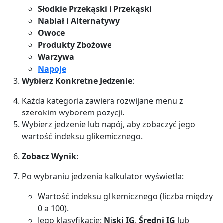
Słodkie Przekąski i Przekąski
Nabiał i Alternatywy
Owoce
Produkty Zbożowe
Warzywa
Napoje
Wybierz Konkretne Jedzenie
:
Każda kategoria zawiera rozwijane menu z
szerokim wyborem pozycji.
Wybierz jedzenie lub napój, aby zobaczyć jego
wartość indeksu glikemicznego.
Zobacz Wynik
:
Po wybraniu jedzenia kalkulator wyświetla:
Wartość indeksu glikemicznego (liczba między
0 a 100).
Jego klasyfikację:
Niski IG
,
Średni IG
lub