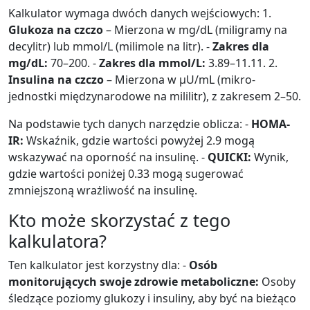
Kalkulator wymaga dwóch danych wejściowych: 1.
Glukoza na czczo
– Mierzona w mg/dL (miligramy na
decylitr) lub mmol/L (milimole na litr). -
Zakres dla
mg/dL:
70–200. -
Zakres dla mmol/L:
3.89–11.11. 2.
Insulina na czczo
– Mierzona w μU/mL (mikro-
jednostki międzynarodowe na mililitr), z zakresem 2–50.
Na podstawie tych danych narzędzie oblicza: -
HOMA-
IR:
Wskaźnik, gdzie wartości powyżej 2.9 mogą
wskazywać na oporność na insulinę. -
QUICKI:
Wynik,
gdzie wartości poniżej 0.33 mogą sugerować
zmniejszoną wrażliwość na insulinę.
Kto może skorzystać z tego
kalkulatora?
Ten kalkulator jest korzystny dla: -
Osób
monitorujących swoje zdrowie metaboliczne:
Osoby
śledzące poziomy glukozy i insuliny, aby być na bieżąco