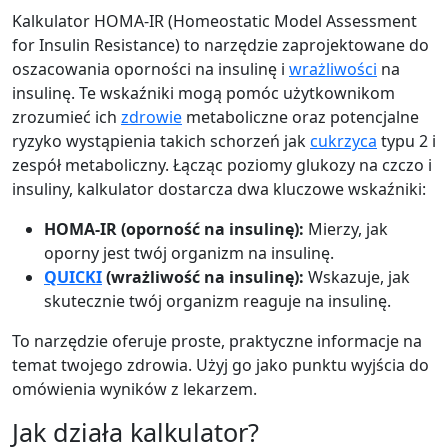
Kalkulator HOMA-IR (Homeostatic Model Assessment
for Insulin Resistance) to narzędzie zaprojektowane do
oszacowania oporności na insulinę i
wrażliwości
na
insulinę. Te wskaźniki mogą pomóc użytkownikom
zrozumieć ich
zdrowie
metaboliczne oraz potencjalne
ryzyko wystąpienia takich schorzeń jak
cukrzyca
typu 2 i
zespół metaboliczny. Łącząc poziomy glukozy na czczo i
insuliny, kalkulator dostarcza dwa kluczowe wskaźniki:
HOMA-IR (oporność na insulinę):
Mierzy, jak
oporny jest twój organizm na insulinę.
QUICKI
(wrażliwość na insulinę):
Wskazuje, jak
skutecznie twój organizm reaguje na insulinę.
To narzędzie oferuje proste, praktyczne informacje na
temat twojego zdrowia. Użyj go jako punktu wyjścia do
omówienia wyników z lekarzem.
Jak działa kalkulator?