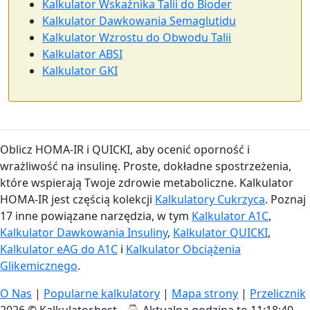
Kalkulator Wskaźnika Talii do Bioder
Kalkulator Dawkowania Semaglutidu
Kalkulator Wzrostu do Obwodu Talii
Kalkulator ABSI
Kalkulator GKI
Oblicz HOMA-IR i QUICKI, aby ocenić oporność i
wrażliwość na insulinę. Proste, dokładne spostrzeżenia,
które wspierają Twoje zdrowie metaboliczne. Kalkulator
HOMA-IR jest częścią kolekcji
Kalkulatory Cukrzyca
. Poznaj
17 inne powiązane narzędzia, w tym
Kalkulator A1C
,
Kalkulator Dawkowania Insuliny
,
Kalkulator QUICKI
,
Kalkulator eAG do A1C
i
Kalkulator Obciążenia
Glikemicznego
.
O Nas
|
Popularne kalkulatory
|
Mapa strony
|
Przelicznik