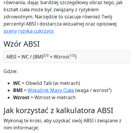
równania, dając bardziej szczegółowy obraz tego, jak
kształt ciała może być związany z ryzykiem
zdrowotnym. Narzędzie to szacuje również Twój
percentyl ABSI i dostarcza wizualnej oraz opisowej
oceny
ryzyka cukrzycy
.
Wzór ABSI
2/3
1/2
ABSI = WC / (BMI
× Wzrost
)
Gdzie:
WC
= Obwód Talii (w metrach)
BMI
=
Wskaźnik Masy Ciała
(waga / wzrost²)
Wzrost
= Wzrost w metrach
Jak korzystać z kalkulatora ABSI
Wykonaj te kroki, aby uzyskać swój ABSI i związane z
nim informacje: