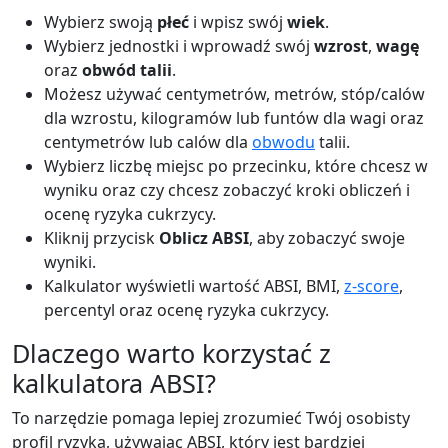
Wybierz swoją
płeć
i wpisz swój
wiek
.
Wybierz jednostki i wprowadź swój
wzrost
,
wagę
oraz
obwód talii
.
Możesz używać centymetrów, metrów, stóp/calów
dla wzrostu, kilogramów lub funtów dla wagi oraz
centymetrów lub calów dla
obwodu
talii.
Wybierz liczbę miejsc po przecinku, które chcesz w
wyniku oraz czy chcesz zobaczyć kroki obliczeń i
ocenę ryzyka cukrzycy.
Kliknij przycisk
Oblicz ABSI
, aby zobaczyć swoje
wyniki.
Kalkulator wyświetli wartość ABSI, BMI,
z-score
,
percentyl oraz ocenę ryzyka cukrzycy.
Dlaczego warto korzystać z
kalkulatora ABSI?
To narzędzie pomaga lepiej zrozumieć Twój osobisty
profil ryzyka, używając ABSI, który jest bardziej