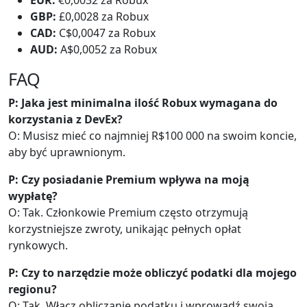
EUR:
€0,0032 za Robux
GBP:
£0,0028 za Robux
CAD:
C$0,0047 za Robux
AUD:
A$0,0052 za Robux
FAQ
P: Jaka jest minimalna ilość Robux wymagana do
korzystania z DevEx?
O: Musisz mieć co najmniej R$100 000 na swoim koncie,
aby być uprawnionym.
P: Czy posiadanie Premium wpływa na moją
wypłatę?
O: Tak. Członkowie Premium często otrzymują
korzystniejsze zwroty, unikając pełnych opłat
rynkowych.
P: Czy to narzędzie może obliczyć podatki dla mojego
regionu?
O: Tak. Włącz obliczanie podatku i wprowadź swoją