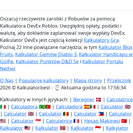
Oszacuj rzeczywiste zarobki z Robuxów za pomocą
Kalkulatora DevEx Roblox. Uwzględnij opłaty, podatki i
walutę, aby dokładnie zaplanować swoje wypłaty DevEx.
Kalkulator DevEx jest częścią kolekcji
Kalkulatory Gra
.
Poznaj 22 inne powiązane narzędzia, w tym
Kalkulator Blox
Fruits
,
Kalkulator Gemów Diablo 3
,
Kalkulator Handicapu w
Golfie
,
Kalkulator Punktów D&D 5e
i
Kalkulator Portalu
Nether
.
O Nas
|
Popularne kalkulatory
|
Mapa strony
|
Przelicznik
2026 © Kalkulator.best - ⌚
Aktualna godzina to 17:56:34
Kalkulatory w innych językach: |
Beregner
🇩🇰 |
Calcolatrice
🇮🇹 |
Calculadora
🇧🇷🇵🇹 |
Calculadora
🇪🇸🇲🇽 |
Calculator
🇬🇧
|
Calculator
🇬🇧 |
Calculator
🇷🇴 |
Calculator
🇵🇭 |
Calculator
🇺🇸 |
Calculator
🇸🇬 |
Calculatrice
🇫🇷 |
Hesap Makinesi
🇹🇷 |
Kalkulator
🇲🇾 |
Kalkulator
🇳🇴 |
Kalkulator
🇮🇩 |
Kalkylator