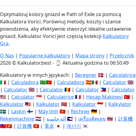
Optymalizuj kolory gniazd w Path of Exile za pomocą
Kalkulatora Vorici. Porównuj metody, koszty i szanse
powodzenia, aby efektywnie stworzyć idealne ustawienie
gniazd. Kalkulator Vorici jest częścią kolekcji
Kalkulatory
Gra
.
O Nas
|
Popularne kalkulatory
|
Mapa strony
|
Przelicznik
2026 © Kalkulator.best - ⌚
Aktualna godzina to 06:50:49
Kalkulatory w innych językach: |
Beregner
🇩🇰 |
Calcolatrice
🇮🇹 |
Calculadora
🇧🇷🇵🇹 |
Calculadora
🇪🇸🇲🇽 |
Calculator
🇬🇧
|
Calculator
🇬🇧 |
Calculator
🇷🇴 |
Calculator
🇵🇭 |
Calculator
🇺🇸 |
Calculator
🇸🇬 |
Calculatrice
🇫🇷 |
Hesap Makinesi
🇹🇷 |
Kalkulator
🇲🇾 |
Kalkulator
🇳🇴 |
Kalkulator
🇮🇩 |
Kalkylator
🇸🇪 |
Laskin
🇫🇮 |
Máy tính
🇻🇳 |
Rechner
🇩🇪 |
Rekenmachine
🇳🇱 |
آلة حاسبة
🇸🇦 |
เครื่องคิดเลข
🇹🇭 |
計算機
🇹🇼🇭🇰 |
計算機
🇭🇰 |
電卓
🇯🇵 |
계산기
🇰🇷