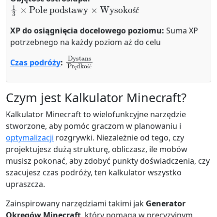
1
Pole podstawy
3
×
×
Wysokość
ś
ć
XP do osiągnięcia docelowego poziomu:
Suma XP
potrzebnego na każdy poziom aż do celu
Dystans
Prędkość
Czas podróży
:
ę
ś
ć
Czym jest Kalkulator Minecraft?
Kalkulator Minecraft to wielofunkcyjne narzędzie
stworzone, aby pomóc graczom w planowaniu i
optymalizacji
rozgrywki. Niezależnie od tego, czy
projektujesz dużą strukturę, obliczasz, ile mobów
musisz pokonać, aby zdobyć punkty doświadczenia, czy
szacujesz czas podróży, ten kalkulator wszystko
upraszcza.
Zainspirowany narzędziami takimi jak
Generator
Okręgów Minecraft
, który pomaga w precyzyjnym