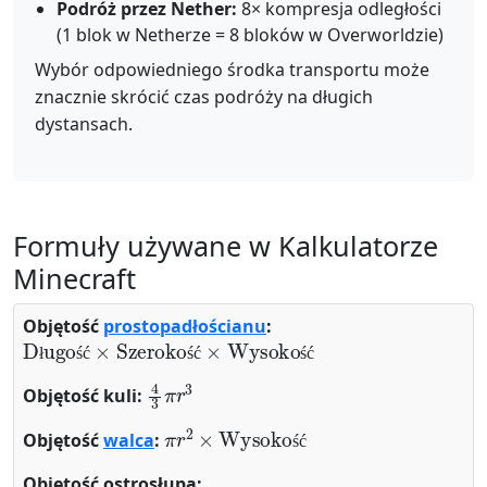
Podróż przez Nether:
8× kompresja odległości
(1 blok w Netherze = 8 bloków w Overworldzie)
Wybór odpowiedniego środka transportu może
znacznie skrócić czas podróży na długich
dystansach.
Formuły używane w Kalkulatorze
Minecraft
Objętość
prostopadłościanu
:
Długość
×
Szerokość
×
Wysokość
ł
ś
ć
ś
ć
ś
ć
4
3
π
r
3
Objętość kuli:
π
r
2
×
Wysokość
Objętość
walca
:
ś
ć
Objętość ostrosłupa: