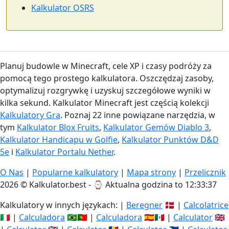
Kalkulator OSRS
Planuj budowle w Minecraft, cele XP i czasy podróży za
pomocą tego prostego kalkulatora. Oszczędzaj zasoby,
optymalizuj rozgrywkę i uzyskuj szczegółowe wyniki w
kilka sekund. Kalkulator Minecraft jest częścią kolekcji
Kalkulatory Gra
. Poznaj 22 inne powiązane narzędzia, w
tym
Kalkulator Blox Fruits
,
Kalkulator Gemów Diablo 3
,
Kalkulator Handicapu w Golfie
,
Kalkulator Punktów D&D
5e
i
Kalkulator Portalu Nether
.
O Nas
|
Popularne kalkulatory
|
Mapa strony
|
Przelicznik
2026 © Kalkulator.best - ⌚
Aktualna godzina to 12:33:38
Kalkulatory w innych językach: |
Beregner
🇩🇰 |
Calcolatrice
🇮🇹 |
Calculadora
🇧🇷🇵🇹 |
Calculadora
🇪🇸🇲🇽 |
Calculator
🇬🇧