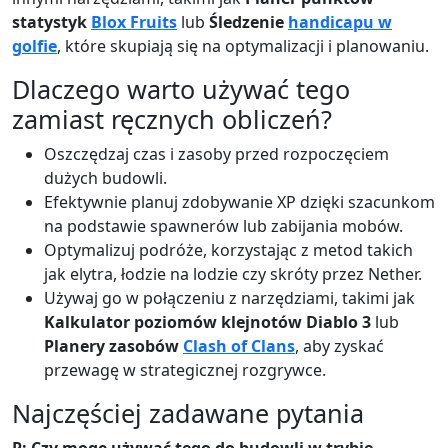
statystyk
Blox Fruits
lub
Śledzenie
handicapu w
golfie
, które skupiają się na optymalizacji i planowaniu.
Dlaczego warto używać tego
zamiast ręcznych obliczeń?
Oszczędzaj czas i zasoby przed rozpoczęciem
dużych budowli.
Efektywnie planuj zdobywanie XP dzięki szacunkom
na podstawie spawnerów lub zabijania mobów.
Optymalizuj podróże, korzystając z metod takich
jak elytra, łodzie na lodzie czy skróty przez Nether.
Używaj go w połączeniu z narzędziami, takimi jak
Kalkulator poziomów klejnotów Diablo 3
lub
Planery zasobów
Clash of Clans
, aby zyskać
przewagę w strategicznej rozgrywce.
Najczęściej zadawane pytania
P: Czy mogę używać tego do budowli w trybie