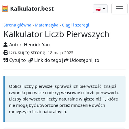
🧮 Kalkulator.best
🇵🇱
Kalkulatory
Strona główna
›
Matematyka
›
Ciągi i szeregi
Kalkulator Liczb Pierwszych
Autor:
Henrick Yau
Drukuj tę stronę
- 18 maja 2025
Cytuj to
|
Link do tego
|
Udostępnij to
Oblicz liczby pierwsze, sprawdź ich pierwszość, znajdź
czynniki pierwsze i odkryj właściwości liczb pierwszych.
Liczby pierwsze to liczby naturalne większe niż 1, które
nie mogą być utworzone przez mnożenie dwóch
mniejszych liczb naturalnych.