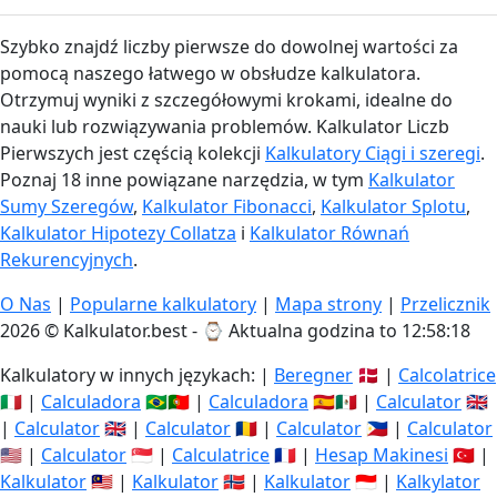
Szybko znajdź liczby pierwsze do dowolnej wartości za
pomocą naszego łatwego w obsłudze kalkulatora.
Otrzymuj wyniki z szczegółowymi krokami, idealne do
nauki lub rozwiązywania problemów. Kalkulator Liczb
Pierwszych jest częścią kolekcji
Kalkulatory Ciągi i szeregi
.
Poznaj 18 inne powiązane narzędzia, w tym
Kalkulator
Sumy Szeregów
,
Kalkulator Fibonacci
,
Kalkulator Splotu
,
Kalkulator Hipotezy Collatza
i
Kalkulator Równań
Rekurencyjnych
.
O Nas
|
Popularne kalkulatory
|
Mapa strony
|
Przelicznik
2026 © Kalkulator.best - ⌚
Aktualna godzina to 12:58:19
Kalkulatory w innych językach: |
Beregner
🇩🇰 |
Calcolatrice
🇮🇹 |
Calculadora
🇧🇷🇵🇹 |
Calculadora
🇪🇸🇲🇽 |
Calculator
🇬🇧
|
Calculator
🇬🇧 |
Calculator
🇷🇴 |
Calculator
🇵🇭 |
Calculator
🇺🇸 |
Calculator
🇸🇬 |
Calculatrice
🇫🇷 |
Hesap Makinesi
🇹🇷 |
Kalkulator
🇲🇾 |
Kalkulator
🇳🇴 |
Kalkulator
🇮🇩 |
Kalkylator