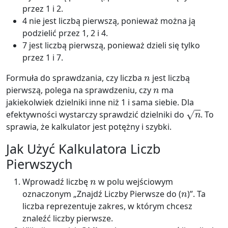
przez 1 i 2.
4 nie jest liczbą pierwszą, ponieważ można ją
podzielić przez 1, 2 i 4.
7 jest liczbą pierwszą, ponieważ dzieli się tylko
przez 1 i 7.
n
Formuła do sprawdzania, czy liczba
jest liczbą
n
pierwszą, polega na sprawdzeniu, czy
ma
jakiekolwiek dzielniki inne niż 1 i sama siebie. Dla
n
efektywności wystarczy sprawdzić dzielniki do
. To
sprawia, że kalkulator jest potężny i szybki.
Jak Użyć Kalkulatora Liczb
Pierwszych
n
Wprowadź liczbę
w polu wejściowym
n
oznaczonym „Znajdź Liczby Pierwsze do (
)”. Ta
liczba reprezentuje zakres, w którym chcesz
znaleźć liczby pierwsze.