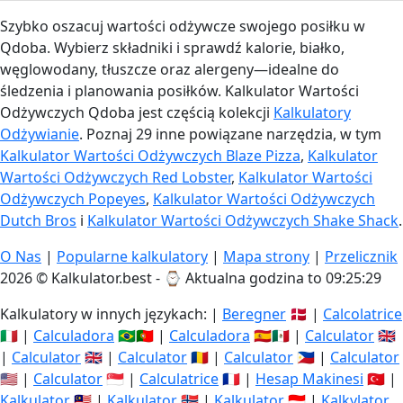
Szybko oszacuj wartości odżywcze swojego posiłku w
Qdoba. Wybierz składniki i sprawdź kalorie, białko,
węglowodany, tłuszcze oraz alergeny—idealne do
śledzenia i planowania posiłków. Kalkulator Wartości
Odżywczych Qdoba jest częścią kolekcji
Kalkulatory
Odżywianie
. Poznaj 29 inne powiązane narzędzia, w tym
Kalkulator Wartości Odżywczych Blaze Pizza
,
Kalkulator
Wartości Odżywczych Red Lobster
,
Kalkulator Wartości
Odżywczych Popeyes
,
Kalkulator Wartości Odżywczych
Dutch Bros
i
Kalkulator Wartości Odżywczych Shake Shack
.
O Nas
|
Popularne kalkulatory
|
Mapa strony
|
Przelicznik
2026 © Kalkulator.best - ⌚
Aktualna godzina to 09:25:29
Kalkulatory w innych językach: |
Beregner
🇩🇰 |
Calcolatrice
🇮🇹 |
Calculadora
🇧🇷🇵🇹 |
Calculadora
🇪🇸🇲🇽 |
Calculator
🇬🇧
|
Calculator
🇬🇧 |
Calculator
🇷🇴 |
Calculator
🇵🇭 |
Calculator
🇺🇸 |
Calculator
🇸🇬 |
Calculatrice
🇫🇷 |
Hesap Makinesi
🇹🇷 |
Kalkulator
🇲🇾 |
Kalkulator
🇳🇴 |
Kalkulator
🇮🇩 |
Kalkylator