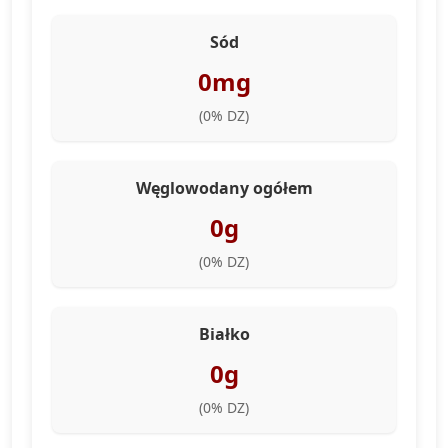
Chleb i masło stołowe
Add
Sód
370 calories, 15g fat, 10g protein
0mg
(
0
% DZ)
Węglowodany ogółem
0g
(
0
% DZ)
Białko
0g
(
0
% DZ)