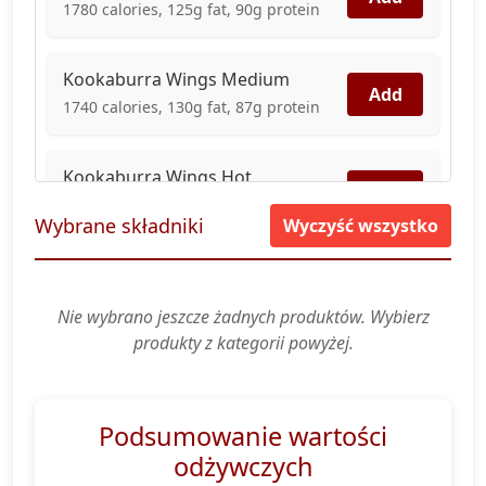
1780 calories, 125g fat, 90g protein
Kookaburra Wings Medium
Add
1740 calories, 130g fat, 87g protein
Kookaburra Wings Hot
Add
2170 calories, 176g fat, 90g protein
Wybrane składniki
Wyczyść wszystko
Krewetki z grilla na australijski
sposób
Add
Nie wybrano jeszcze żadnych produktów. Wybierz
580 calories, 37g fat, 34g protein
produkty z kategorii powyżej.
Grzyby Sydney
Add
1370 calories, 113g fat, 17g protein
Podsumowanie wartości
odżywczych