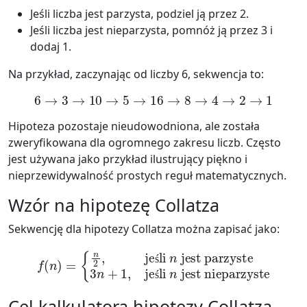
Jeśli liczba jest parzysta, podziel ją przez 2.
Jeśli liczba jest nieparzysta, pomnóż ją przez 3 i
dodaj 1.
Na przykład, zaczynając od liczby 6, sekwencja to:
6
→
3
→
10
→
5
→
16
→
8
→
4
→
2
→
1
Hipoteza pozostaje nieudowodniona, ale została
zweryfikowana dla ogromnego zakresu liczb. Często
jest używana jako przykład ilustrujący piękno i
nieprzewidywalność prostych reguł matematycznych.
Wzór na hipotezę Collatza
Sekwencję dla hipotezy Collatza można zapisać jako:
f
(
n
)
=
{
n
2
,
jeśli
n
jest parzyste
jest nieparzyste
3
n
+
1
,
jeśli
n
ś
ś
Cel kalkulatora hipotezy Collatza