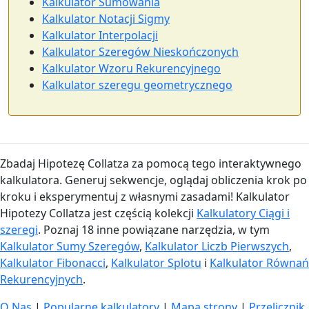
Kalkulator Sumowania
Kalkulator Notacji Sigmy
Kalkulator Interpolacji
Kalkulator Szeregów Nieskończonych
Kalkulator Wzoru Rekurencyjnego
Kalkulator szeregu geometrycznego
Zbadaj Hipotezę Collatza za pomocą tego interaktywnego
kalkulatora. Generuj sekwencje, oglądaj obliczenia krok po
kroku i eksperymentuj z własnymi zasadami! Kalkulator
Hipotezy Collatza jest częścią kolekcji
Kalkulatory Ciągi i
szeregi
. Poznaj 18 inne powiązane narzędzia, w tym
Kalkulator Sumy Szeregów
,
Kalkulator Liczb Pierwszych
,
Kalkulator Fibonacci
,
Kalkulator Splotu
i
Kalkulator Równań
Rekurencyjnych
.
O Nas
|
Popularne kalkulatory
|
Mapa strony
|
Przelicznik