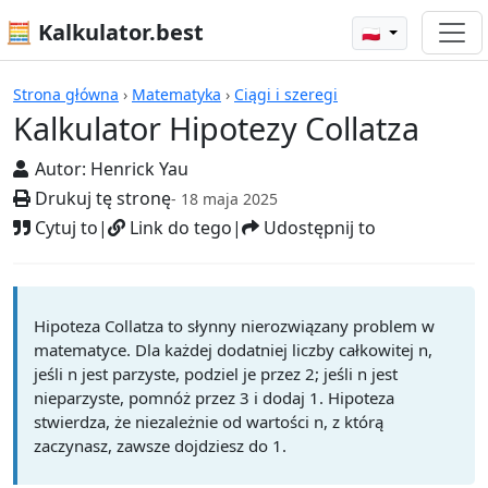
🧮 Kalkulator.best
🇵🇱
Kalkulatory
Strona główna
›
Matematyka
›
Ciągi i szeregi
Kalkulator Hipotezy Collatza
Autor:
Henrick Yau
Drukuj tę stronę
- 18 maja 2025
Cytuj to
|
Link do tego
|
Udostępnij to
Hipoteza Collatza to słynny nierozwiązany problem w
matematyce. Dla każdej dodatniej liczby całkowitej n,
jeśli n jest parzyste, podziel je przez 2; jeśli n jest
nieparzyste, pomnóż przez 3 i dodaj 1. Hipoteza
stwierdza, że niezależnie od wartości n, z którą
zaczynasz, zawsze dojdziesz do 1.