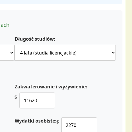
iach
Długość studiów:
Zakwaterowanie i wyżywienie:
$
Wydatki osobiste:
$