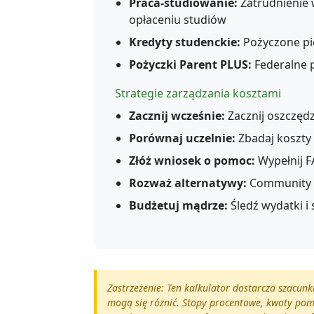
Praca-studiowanie:
Zatrudnienie 
opłaceniu studiów
Kredyty studenckie:
Pożyczone pie
Pożyczki Parent PLUS:
Federalne 
Strategie zarządzania kosztami
Zacznij wcześnie:
Zacznij oszczędz
Porównaj uczelnie:
Zbadaj koszty 
Złóż wniosek o pomoc:
Wypełnij F
Rozważ alternatywy:
Community c
Budżetuj mądrze:
Śledź wydatki i
Zastrzeżenie: Ten kalkulator dostarcza szacun
mogą się różnić. Stopy procentowe, kwoty pomo