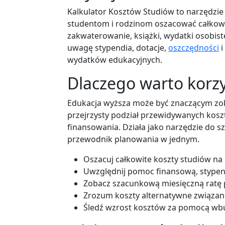
Kalkulator Kosztów Studiów to narzędzi
studentom i rodzinom oszacować całkowi
zakwaterowanie, książki, wydatki osobiste
uwagę stypendia, dotacje,
oszczędności
i
wydatków edukacyjnych.
Dlaczego warto korzy
Edukacja wyższa może być znaczącym zo
przejrzysty podział przewidywanych kosz
finansowania. Działa jako narzędzie do 
przewodnik planowania w jednym.
Oszacuj całkowite koszty studiów na p
Uwzględnij pomoc finansową, stypend
Zobacz szacunkową miesięczną ratę p
Zrozum koszty alternatywne związan
Śledź wzrost kosztów za pomocą wb