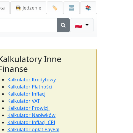
ka
👩‍🍳 Jedzenie
🏷️
🆕
📚
🇵🇱
Kalkulatory Inne
Finanse
Kalkulator Kredytowy
Kalkulator Płatności
Kalkulator Inflacji
Kalkulator VAT
Kalkulator Prowizji
Kalkulator Napiwków
Kalkulator Inflacji CPI
Kalkulator opłat PayPal