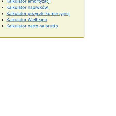
Kalkulator amortyzacji
Kalkulator napiwków
Kalkulator pożyczki komercyjnej
Kalkulator Wielbłąda
Kalkulator netto na brutto