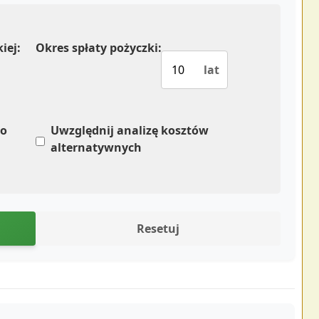
iej:
Okres spłaty pożyczki:
lat
po
Uwzględnij analizę kosztów
alternatywnych
Resetuj