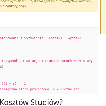
 finansowymi w celu uzyskania spersonalizowanych wskazówek.
ania edukacyjnego.
aterowanie i Wyżywienie + Książki + Wydatki
 (Stypendia + Dotacje + Praca w ramach Work-Study
a)
n
 [(1 + r)
- 1]
iesięczna stopa procentowa, n = liczba rat
 Kosztów Studiów?