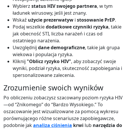
Wybierz
status HIV swojego partnera
, w tym
ładunek wirusowy, jeśli jest znany.
Wskaź
użycie prezerwatyw
i
stosowanie PrEP
.
Podaj wszelkie
dodatkowe czynniki ryzyka
, takie
jak obecność STI, liczba narażeń i czas od
ostatniego narażenia.
Uwzględnij
dane demograficzne
, takie jak grupa
wiekowa i populacja ryzyka.
Kliknij
"Oblicz ryzyko HIV"
, aby zobaczyć swoje
wyniki, podział ryzyka, skuteczność zapobiegania i
spersonalizowane zalecenia.
Zrozumienie swoich wyników
Po obliczeniu zobaczysz szacowany poziom ryzyka HIV
—od “Znikomego” do “Bardzo Wysokiego.” To
oszacowanie jest wizualizowane za pomocą wykresu
porównującego różne scenariusze zapobiegawcze,
podobnie jak
analiza ciśnienia
krwi
lub
narzędzia do