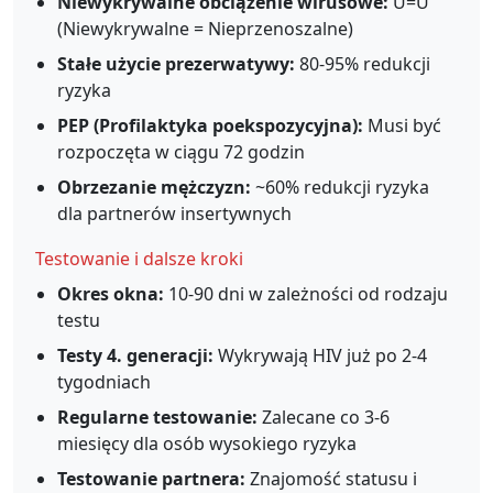
Niewykrywalne obciążenie wirusowe:
U=U
(Niewykrywalne = Nieprzenoszalne)
Stałe użycie prezerwatywy:
80-95% redukcji
ryzyka
PEP (Profilaktyka poekspozycyjna):
Musi być
rozpoczęta w ciągu 72 godzin
Obrzezanie mężczyzn:
~60% redukcji ryzyka
dla partnerów insertywnych
Testowanie i dalsze kroki
Okres okna:
10-90 dni w zależności od rodzaju
testu
Testy 4. generacji:
Wykrywają HIV już po 2-4
tygodniach
Regularne testowanie:
Zalecane co 3-6
miesięcy dla osób wysokiego ryzyka
Testowanie partnera:
Znajomość statusu i