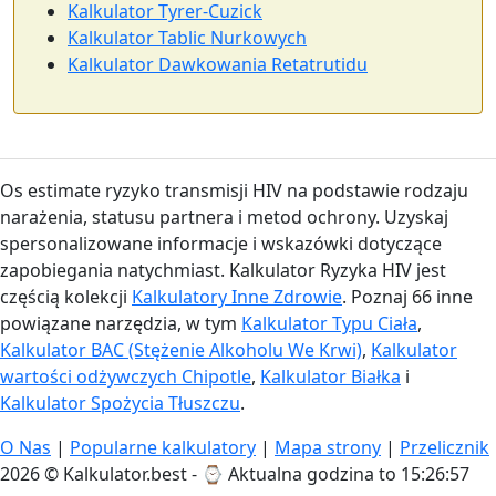
Kalkulator Tyrer-Cuzick
Kalkulator Tablic Nurkowych
Kalkulator Dawkowania Retatrutidu
Os estimate ryzyko transmisji HIV na podstawie rodzaju
narażenia, statusu partnera i metod ochrony. Uzyskaj
spersonalizowane informacje i wskazówki dotyczące
zapobiegania natychmiast. Kalkulator Ryzyka HIV jest
częścią kolekcji
Kalkulatory Inne Zdrowie
. Poznaj 66 inne
powiązane narzędzia, w tym
Kalkulator Typu Ciała
,
Kalkulator BAC (Stężenie Alkoholu We Krwi)
,
Kalkulator
wartości odżywczych Chipotle
,
Kalkulator Białka
i
Kalkulator Spożycia Tłuszczu
.
O Nas
|
Popularne kalkulatory
|
Mapa strony
|
Przelicznik
2026 © Kalkulator.best - ⌚
Aktualna godzina to 15:26:58