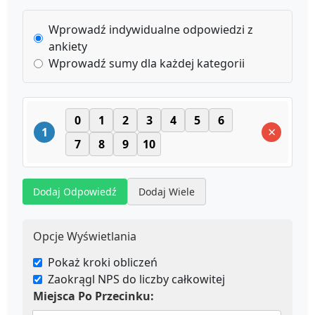
Wprowadź indywidualne odpowiedzi z
ankiety
Wprowadź sumy dla każdej kategorii
0
1
2
3
4
5
6
×
1
7
8
9
10
Dodaj Odpowiedź
Dodaj Wiele
Opcje Wyświetlania
Pokaż kroki obliczeń
Zaokrągl NPS do liczby całkowitej
Miejsca Po Przecinku: