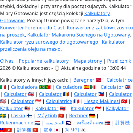
szybki, dokładny i przyjazny dla początkujących. Kalkulator
Miary Gotowania jest częścią kolekcji
Kalkulatory
Gotowanie
. Poznaj 10 inne powiązane narzędzia, w tym
Konwerter Foremek do Ciast
,
Konwerter z ząbków czosnku
na proszek
,
Kalkulator Makaronu Suchego na Ugotowany
,
Kalkulator ryżu surowego do ugotowanego
i
Kalkulator
przeliczenia oleju na masło
.
O Nas
|
Popularne kalkulatory
|
Mapa strony
|
Przelicznik
2026 © Kalkulator.best - ⌚
Aktualna godzina to 13:00:44
Kalkulatory w innych językach: |
Beregner
🇩🇰 |
Calcolatrice
🇮🇹 |
Calculadora
🇧🇷🇵🇹 |
Calculadora
🇪🇸🇲🇽 |
Calculator
🇬🇧
|
Calculator
🇬🇧 |
Calculator
🇷🇴 |
Calculator
🇵🇭 |
Calculator
🇺🇸 |
Calculator
🇸🇬 |
Calculatrice
🇫🇷 |
Hesap Makinesi
🇹🇷 |
Kalkulator
🇲🇾 |
Kalkulator
🇳🇴 |
Kalkulator
🇮🇩 |
Kalkylator
🇸🇪 |
Laskin
🇫🇮 |
Máy tính
🇻🇳 |
Rechner
🇩🇪 |
Rekenmachine
🇳🇱 |
آلة حاسبة
🇸🇦 |
เครื่องคิดเลข
🇹🇭 |
計算機
🇹🇼🇭🇰 |
計算機
🇭🇰 |
電卓
🇯🇵 |
계산기
🇰🇷