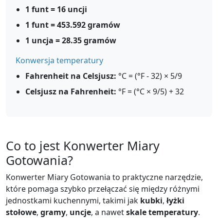
1 funt = 16 uncji
1 funt = 453.592 gramów
1 uncja = 28.35 gramów
Konwersja temperatury
Fahrenheit na Celsjusz:
°C = (°F - 32) × 5/9
Celsjusz na Fahrenheit:
°F = (°C × 9/5) + 32
Co to jest Konwerter Miary
Gotowania?
Konwerter Miary Gotowania to praktyczne narzędzie,
które pomaga szybko przełączać się między różnymi
jednostkami kuchennymi, takimi jak
kubki
,
łyżki
stołowe
,
gramy
,
uncje
, a nawet
skale temperatury
.