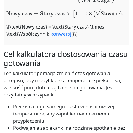
Nowy czas
=
Stary czas
×
[
1
+
0.8
(
Stosunek
−
1
)
]
\[\text{Nowy czas} = \text{Stary czas} \times
\text{Współczynnik
konwersji
}\]
Cel kalkulatora dostosowania czasu
gotowania
Ten kalkulator pomaga zmienić czas gotowania
przepisu, gdy modyfikujesz temperaturę piekarnika,
wielkość porcji lub urządzenie do gotowania. Jest
przydatny w przypadku:
Pieczenia tego samego ciasta w nieco niższej
temperaturze, aby zapobiec nadmiernemu
przypieczeniu.
Podwajania zapiekanki na rodzinne spotkanie bez