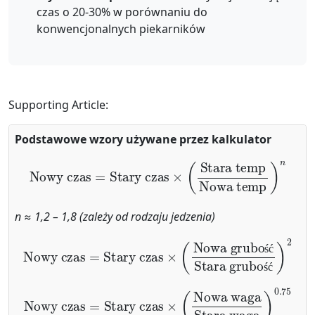
czas o 20-30% w porównaniu do
konwencjonalnych piekarników
Supporting Article:
Podstawowe wzory używane przez kalkulator
Nowy czas
=
Stary czas
×
(
Stara temp
Nowa temp
)
n ≈ 1,2 – 1,8 (zależy od rodzaju jedzenia)
Nowy czas
=
Stary czas
×
(
Nowa grubość
Stara gr
ś
ć
ś
ć
Nowy czas
=
Stary czas
×
(
Nowa waga
Stara waga