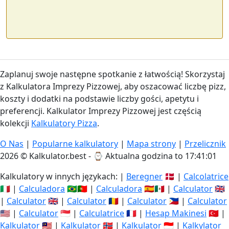
Zaplanuj swoje następne spotkanie z łatwością! Skorzystaj
z Kalkulatora Imprezy Pizzowej, aby oszacować liczbę pizz,
koszty i dodatki na podstawie liczby gości, apetytu i
preferencji. Kalkulator Imprezy Pizzowej jest częścią
kolekcji
Kalkulatory Pizza
.
O Nas
|
Popularne kalkulatory
|
Mapa strony
|
Przelicznik
2026 © Kalkulator.best - ⌚
Aktualna godzina to 17:41:01
Kalkulatory w innych językach: |
Beregner
🇩🇰 |
Calcolatrice
🇮🇹 |
Calculadora
🇧🇷🇵🇹 |
Calculadora
🇪🇸🇲🇽 |
Calculator
🇬🇧
|
Calculator
🇬🇧 |
Calculator
🇷🇴 |
Calculator
🇵🇭 |
Calculator
🇺🇸 |
Calculator
🇸🇬 |
Calculatrice
🇫🇷 |
Hesap Makinesi
🇹🇷 |
Kalkulator
🇲🇾 |
Kalkulator
🇳🇴 |
Kalkulator
🇮🇩 |
Kalkylator