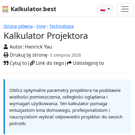
🧮 Kalkulator.best
🇵🇱
Kalkulatory
Strona główna
›
Inne
›
Technologia
Kalkulator Projektora
Autor:
Henrick Yau
Drukuj tę stronę
- 5 sierpnia 2026
Cytuj to
|
Link do tego
|
Udostępnij to
Oblicz optymalne parametry projektora na podstawie
wielkości pomieszczenia, odległości oglądania i
wymagań użytkowania. Ten kalkulator pomaga
entuzjastom kina domowego, profesjonalistom i
nauczycielom wybrać odpowiedni projektor do swoich
potrzeb.