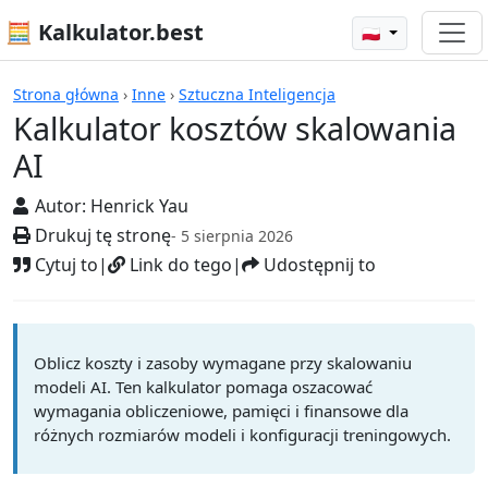
🧮 Kalkulator.best
🇵🇱
Kalkulatory
Strona główna
›
Inne
›
Sztuczna Inteligencja
Kalkulator kosztów skalowania
AI
Autor:
Henrick Yau
Drukuj tę stronę
- 5 sierpnia 2026
Cytuj to
|
Link do tego
|
Udostępnij to
Oblicz koszty i zasoby wymagane przy skalowaniu
modeli AI. Ten kalkulator pomaga oszacować
wymagania obliczeniowe, pamięci i finansowe dla
różnych rozmiarów modeli i konfiguracji treningowych.