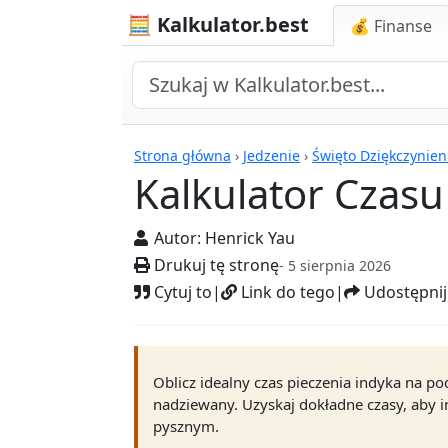
🧮 Kalkulator.best
💰 Finanse
Kalkulatory
Strona główna
›
Jedzenie
›
Święto Dziękczynien
Kalkulator Czasu
Autor:
Henrick Yau
Drukuj tę stronę
- 5 sierpnia 2026
Cytuj to
|
Link do tego
|
Udostępnij
Oblicz idealny czas pieczenia indyka na po
nadziewany. Uzyskaj dokładne czasy, aby i
pysznym.