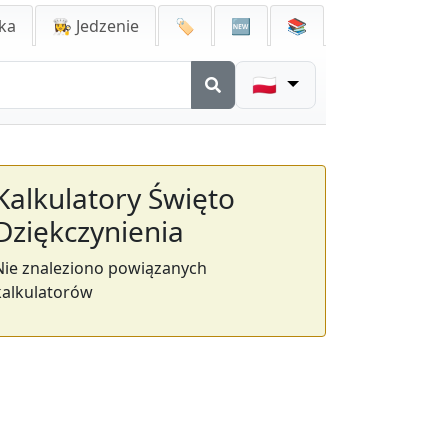
ka
👩‍🍳 Jedzenie
🏷️
🆕
📚
🇵🇱
Kalkulatory Święto
Dziękczynienia
Nie znaleziono powiązanych
kalkulatorów