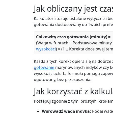
Jak obliczany jest cz
Kalkulator stosuje ustalone wytyczne i 
gotowania dostosowany do Twoich prefer
Całkowity czas gotowania (minuty) =
(Waga w funtach × Podstawowe minuty na
wysokości
) × (1 ± Korekta docelowej te
Każda z tych korekt opiera się na dobrze
gotowanie
marynowanych indyków czy k
wysokościach. Ta formuła pomaga zapewni
ugotowany, bez przesuszenia.
Jak korzystać z kalku
Postępuj zgodnie z tymi prostymi krokami
Wprowadź wagę indyka:
Podaj wagę 