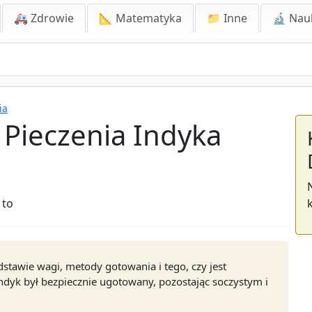
🚑 Zdrowie
📐 Matematyka
📁 Inne
🔬 Nau
ia
 Pieczenia Indyka
 to
dstawie wagi, metody gotowania i tego, czy jest
ndyk był bezpiecznie ugotowany, pozostając soczystym i